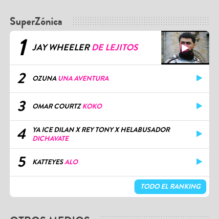
SuperZónica
1
JAY WHEELER
DE LEJITOS
2
OZUNA
UNA AVENTURA
3
OMAR COURTZ
KOKO
4
YA ICE DILAN X REY TONY X HELABUSADOR
DICHAVATE
5
KATTEYES
ALO
TODO EL RANKING