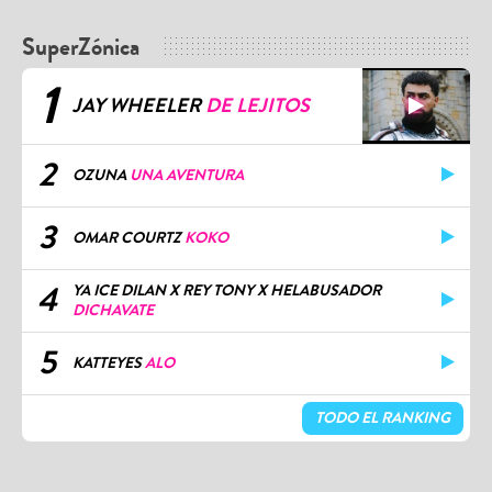
SuperZónica
1
JAY WHEELER
DE LEJITOS
2
OZUNA
UNA AVENTURA
3
OMAR COURTZ
KOKO
4
YA ICE DILAN X REY TONY X HELABUSADOR
DICHAVATE
5
KATTEYES
ALO
TODO EL RANKING