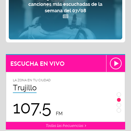
canciones más escuchadas de la
semana del 07/08
ESCUCHA EN VIVO
LA ZONA EN TU CIUDAD
LA ZON
Trujillo
Chi
107.5
1
FM
Todas las frecuencias