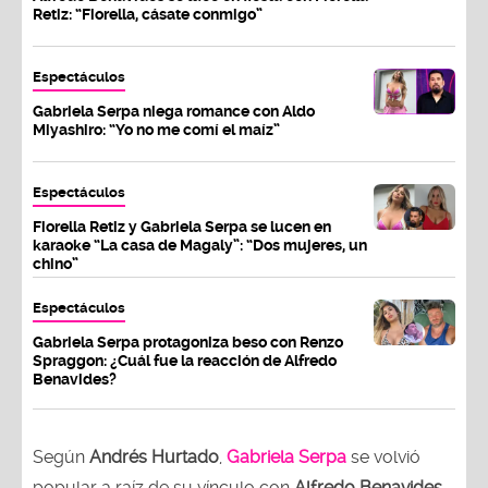
Retiz: “Fiorella, cásate conmigo”
Espectáculos
Gabriela Serpa niega romance con Aldo
Miyashiro: “Yo no me comí el maíz”
Espectáculos
Fiorella Retiz y Gabriela Serpa se lucen en
karaoke “La casa de Magaly”: “Dos mujeres, un
chino”
Espectáculos
Gabriela Serpa protagoniza beso con Renzo
Spraggon: ¿Cuál fue la reacción de Alfredo
Benavides?
Según
Andrés Hurtado
,
Gabriela Serpa
se volvió
popular a raíz de su vínculo con
Alfredo Benavides
,