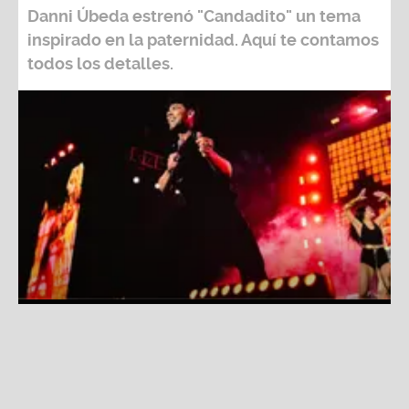
inspirado en la paternidad. Aquí te contamos
todos los detalles.
Danni Úbeda celebra el amor de padre con su nuevo
sencillo “Candadito”
Fuente:
Difusión