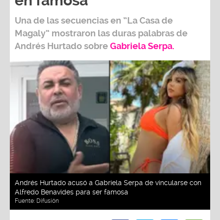
en famosa”
Una de las secuencias en
“La Casa de
Magaly”
mostraron las duras palabras de
Andrés Hurtado
sobre
Gabriela Serpa
.
Andrés Hurtado acusó a Gabriela Serpa de vincularse con
Alfredo Benavides para ser famosa
Fuente:
Difusión