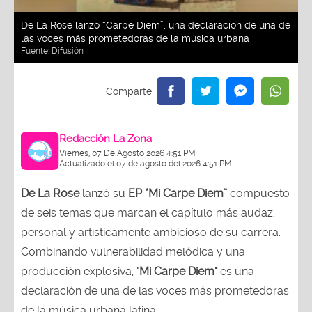
De La Rose lanzó “Carpe Diem”, una declaración de una de
las voces más prometedoras de la música urbana
Fuente:
Difusión
Redacción La Zona
Viernes, 07 De Agosto 2026 4:51 PM
Actualizado el 07 de agosto del 2026 4:51 PM
De La Rose
lanzó su
EP “Mi Carpe Diem”
compuesto
de seis temas que marcan el capítulo más audaz,
personal y artísticamente ambicioso de su carrera.
Combinando vulnerabilidad melódica y una
producción explosiva, "
Mi Carpe Diem"
es una
declaración de una de las voces más prometedoras
de la música urbana latina.