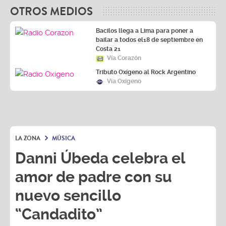
OTROS MEDIOS
Bacilos llega a Lima para poner a
bailar a todos el18 de septiembre en
Costa 21
Vía Corazón
Tributo Oxígeno al Rock Argentino
Vía Oxígeno
LA ZONA
MÚSICA
Danni Úbeda celebra el
amor de padre con su
nuevo sencillo
“Candadito”
Danni Úbeda
estrenó
"Candadito"
un tema