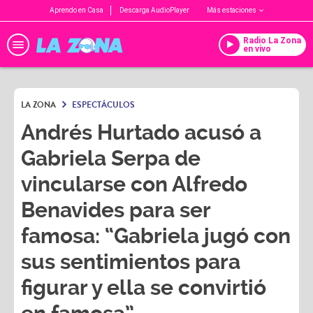
Aprendo en Casa
Descarga AudioPlayer
Más estaciones
Radio La Zona
en vivo
LA ZONA
ESPECTÁCULOS
Andrés Hurtado acusó a
Gabriela Serpa de
vincularse con Alfredo
Benavides para ser
famosa: “Gabriela jugó con
sus sentimientos para
figurar y ella se convirtió