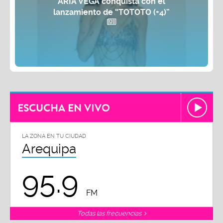
ARIA VEGA conquista con el
lanzamiento de “TOTOTO (+4)”
ESCUCHA EN VIVO
LA ZONA EN TU CIUDAD
Arequipa
95.9
FM
Todas las frecuencias