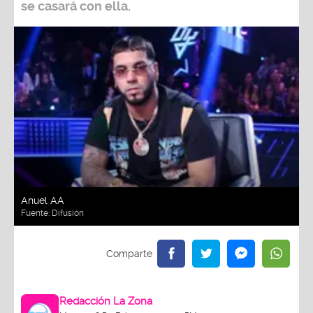
se casará con ella.
Anuel AA
Fuente:
Difusión
Redacción La Zona