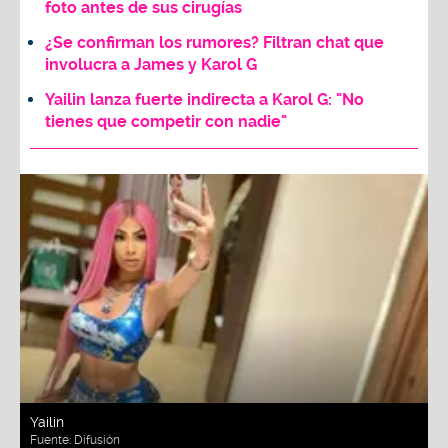
foto antes de sus cirugías
¿Se confirman los rumores? Filtran chat que
involucra a James y Karol G
Yailin lanza fuerte indirecta a Karol G: "No
tienes que competir con nadie"
Yailin
Fuente:
Difusión