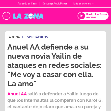
Aprendo en Casa
Descarga AudioPlayer
Más estaciones
Radio La Zona
en vivo
LA ZONA
ESPECTÁCULOS
Anuel AA defiende a su
nueva novia Yailin de
ataques en redes sociales:
"Me voy a casar con ella.
La amo"
Anuel AA
salió a defender a Yailin luego de
que los internautas la comparan con Karol G,
el cantante dejó claro que ama a su pareja y