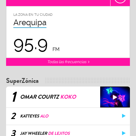
LA ZONA EN TU CIUDAD
Arequipa
95.9
FM
Todas las frecuencias
SuperZónica
1
OMAR COURTZ
KOKO
2
KATTEYES
ALO
3
JAY WHEELER
DE LEJITOS