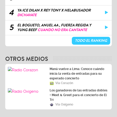
4
YA ICE DILAN X REY TONY X HELABUSADOR
DICHAVATE
5
EL BOGUETO, ANUEL AA , FUERZA REGIDA Y
YUNG BEEF
CUANDO NO ERA CANTANTE
TODO EL RANKING
OTROS MEDIOS
Maná vuelve a Lima: Conoce cuándo
inicia la venta de entradas para su
esperado concierto
Vía Corazón
Los ganadores de las entradas dobles
+ Meet & Greet para el concierto de El
Tri
Vía Oxígeno