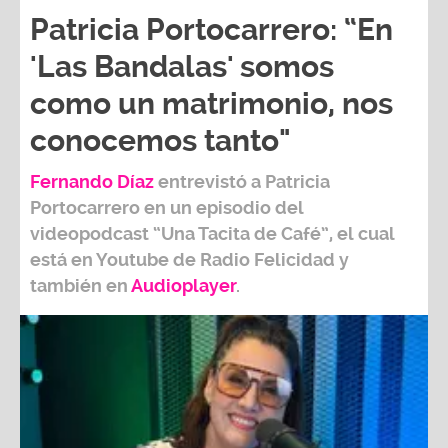
Patricia Portocarrero: “En
'Las Bandalas' somos
como un matrimonio, nos
conocemos tanto"
Fernando Díaz
entrevistó a
Patricia
Portocarrero
en un episodio del
videopodcast
“Una Tacita de Café”,
el cual
está en Youtube de
Radio Felicidad
y
también e
n
Audioplayer
.