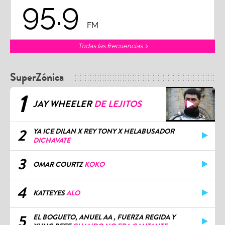
95.9
FM
Todas las frecuencias
SuperZónica
1
JAY WHEELER
DE LEJITOS
2
YA ICE DILAN X REY TONY X HELABUSADOR
DICHAVATE
3
OMAR COURTZ
KOKO
4
KATTEYES
ALO
5
EL BOGUETO, ANUEL AA , FUERZA REGIDA Y