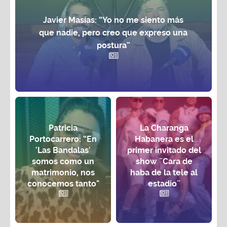
Javier Masías: “Yo no me siento más
que nadie, pero creo que expreso una
postura”
Patricia
La Charanga
Portocarrero: “En
Habanera es el
'Las Bandalas'
primer invitado del
somos como un
show ¨Cara de
matrimonio, nos
haba de la tele al
conocemos tanto"
estadio¨