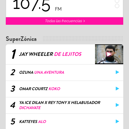
107.5
1
FM
Todas las frecuencias
SuperZónica
1
JAY WHEELER
DE LEJITOS
2
OZUNA
UNA AVENTURA
3
OMAR COURTZ
KOKO
4
YA ICE DILAN X REY TONY X HELABUSADOR
DICHAVATE
5
KATTEYES
ALO