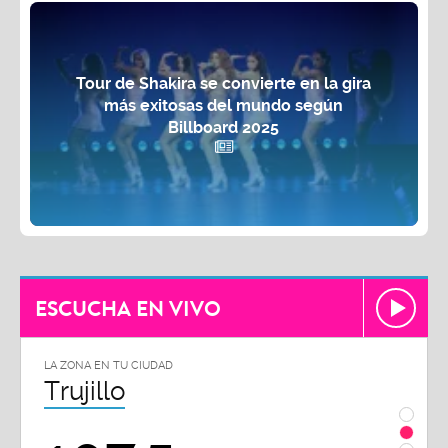
Tour de Shakira se convierte en la gira
más exitosas del mundo según
Billboard 2025
ESCUCHA EN VIVO
LA ZONA EN TU CIUDAD
LA ZON
Trujillo
Chi