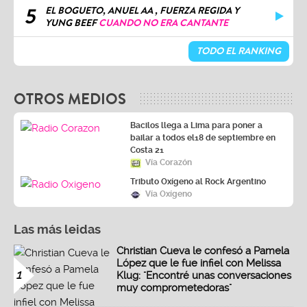
5
EL BOGUETO, ANUEL AA , FUERZA REGIDA Y
YUNG BEEF
CUANDO NO ERA CANTANTE
TODO EL RANKING
OTROS MEDIOS
Bacilos llega a Lima para poner a
bailar a todos el18 de septiembre en
Costa 21
Vía Corazón
Tributo Oxígeno al Rock Argentino
Vía Oxígeno
Las más leidas
Christian Cueva le confesó a Pamela
López que le fue infiel con Melissa
1
Klug: "Encontré unas conversaciones
muy comprometedoras"