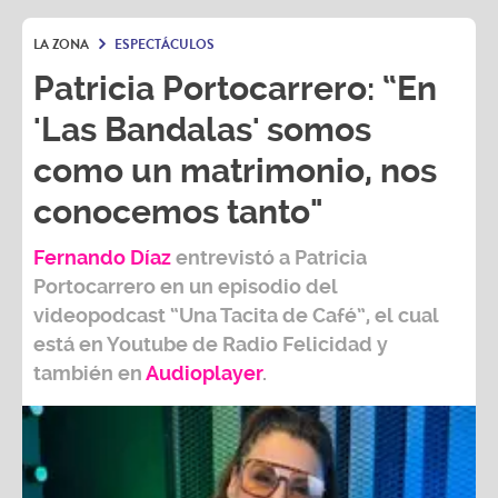
LA ZONA
ESPECTÁCULOS
Patricia Portocarrero: “En
'Las Bandalas' somos
como un matrimonio, nos
conocemos tanto"
Fernando Díaz
entrevistó a
Patricia
Portocarrero
en un episodio del
videopodcast
“Una Tacita de Café”,
el cual
está en Youtube de
Radio Felicidad
y
también e
n
Audioplayer
.