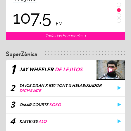
102.3
FM
Todas las frecuencias
SuperZónica
1
JAY WHEELER
DE LEJITOS
2
YA ICE DILAN X REY TONY X HELABUSADOR
DICHAVATE
3
OMAR COURTZ
KOKO
4
KATTEYES
ALO