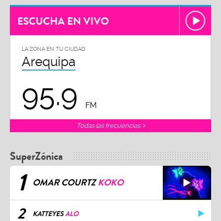
ESCUCHA EN VIVO
LA ZONA EN TU CIUDAD
Arequipa
95.9
FM
Todas las frecuencias
SuperZónica
1
OMAR COURTZ
KOKO
2
KATTEYES
ALO