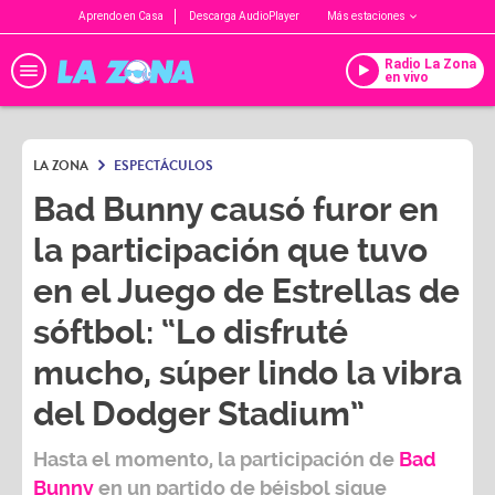
Aprendo en Casa
Descarga AudioPlayer
Más estaciones
Radio La Zona
en vivo
LA ZONA
ESPECTÁCULOS
Bad Bunny causó furor en
la participación que tuvo
en el Juego de Estrellas de
sóftbol: “Lo disfruté
mucho, súper lindo la vibra
del Dodger Stadium”
Hasta el momento, la participación de
Bad
Bunny
en un partido de béisbol sigue