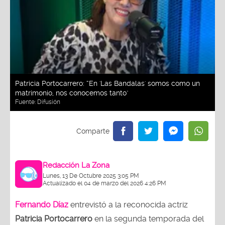
Patricia Portocarrero: “En 'Las Bandalas' somos como un
matrimonio, nos conocemos tanto"
Fuente:
Difusión
Redacción La Zona
Lunes, 13 De Octubre 2025 3:05 PM
Actualizado el 04 de marzo del 2026 4:26 PM
Fernando Díaz
entrevistó a la reconocida actriz
Patricia Portocarrero
en la segunda temporada del