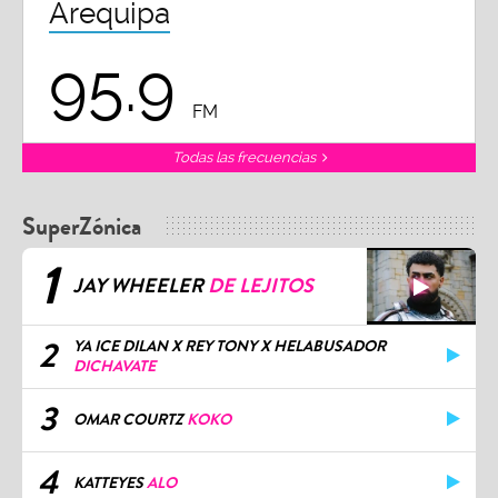
Arequipa
95.9
FM
Todas las frecuencias
SuperZónica
1
JAY WHEELER
DE LEJITOS
2
YA ICE DILAN X REY TONY X HELABUSADOR
DICHAVATE
3
OMAR COURTZ
KOKO
4
KATTEYES
ALO