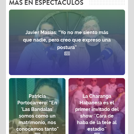
MAS EN ESPECTÁCULOS
Javier Masías: “Yo no me siento más
que nadie, pero creo que expreso una
postura”
Patricia
La Charanga
Portocarrero: “En
Habanera es el
'Las Bandalas'
primer invitado del
somos como un
show ¨Cara de
matrimonio, nos
haba de la tele al
conocemos tanto"
estadio¨