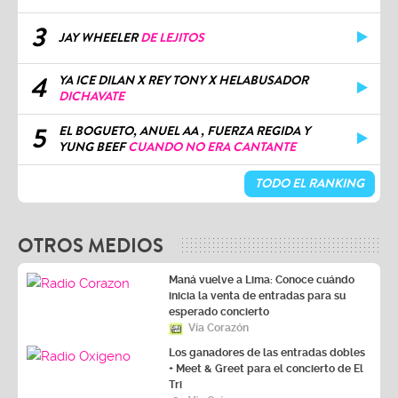
3
JAY WHEELER
DE LEJITOS
4
YA ICE DILAN X REY TONY X HELABUSADOR
DICHAVATE
5
EL BOGUETO, ANUEL AA , FUERZA REGIDA Y
YUNG BEEF
CUANDO NO ERA CANTANTE
TODO EL RANKING
OTROS MEDIOS
Maná vuelve a Lima: Conoce cuándo
inicia la venta de entradas para su
esperado concierto
Vía Corazón
Los ganadores de las entradas dobles
+ Meet & Greet para el concierto de El
Tri