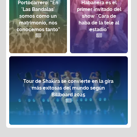
Portocarrero: “En
Habanera es el
'Las Bandalas'
primer invitado del
somos como un
show ¨Cara de
matrimonio, nos
haba de la tele al
conocemos tanto"
estadio¨
Tour de Shakira se convierte en la gira
más exitosas del mundo según
Billboard 2025