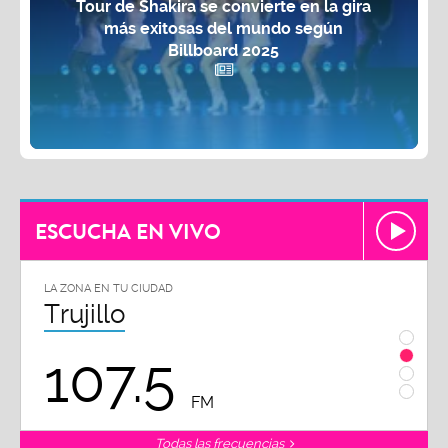
Tour de Shakira se convierte en la gira
más exitosas del mundo según
Billboard 2025
ESCUCHA EN VIVO
A EN TU CIUDAD
LA ZONA EN TU CIUDA
jillo
Chiclayo
07.5
102.
FM
Todas las frecuencias