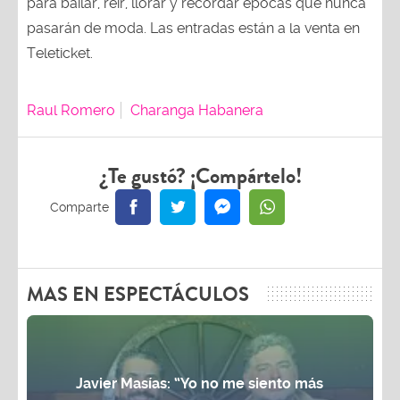
para bailar, reír, llorar y recordar épocas que nunca
pasarán de moda. Las entradas están a la venta en
Teleticket.
Raul Romero
Charanga Habanera
¿Te gustó? ¡Compártelo!
MAS EN ESPECTÁCULOS
Javier Masías: “Yo no me siento más