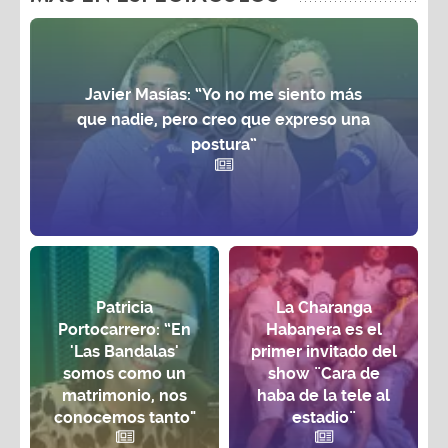
Javier Masías: “Yo no me siento más
que nadie, pero creo que expreso una
postura”
Patricia
La Charanga
Portocarrero: “En
Habanera es el
'Las Bandalas'
primer invitado del
somos como un
show ¨Cara de
matrimonio, nos
haba de la tele al
conocemos tanto"
estadio¨