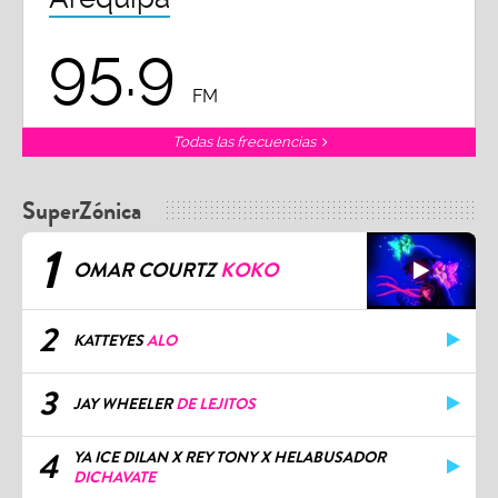
95.9
FM
Todas las frecuencias
SuperZónica
1
OMAR COURTZ
KOKO
2
KATTEYES
ALO
3
JAY WHEELER
DE LEJITOS
4
YA ICE DILAN X REY TONY X HELABUSADOR
DICHAVATE