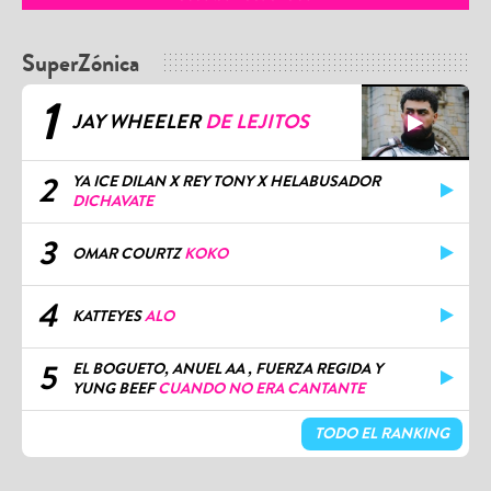
SuperZónica
1
JAY WHEELER
DE LEJITOS
2
YA ICE DILAN X REY TONY X HELABUSADOR
DICHAVATE
3
OMAR COURTZ
KOKO
4
KATTEYES
ALO
5
EL BOGUETO, ANUEL AA , FUERZA REGIDA Y
YUNG BEEF
CUANDO NO ERA CANTANTE
TODO EL RANKING