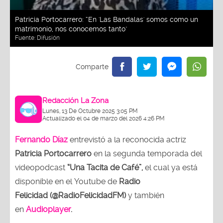
Patricia Portocarrero: “En 'Las Bandalas' somos como un
matrimonio, nos conocemos tanto"
Fuente:
Difusión
Redacción La Zona
Lunes, 13 De Octubre 2025 3:05 PM
Actualizado el 04 de marzo del 2026 4:26 PM
Fernando Díaz
entrevistó a la reconocida actriz
Patricia Portocarrero
en la segunda temporada del
videopodcast
“Una Tacita de Café”,
el cual ya está
disponible en el Youtube de
Radio
Felicidad (@RadioFelicidadFM)
y también
en
Audioplayer
.