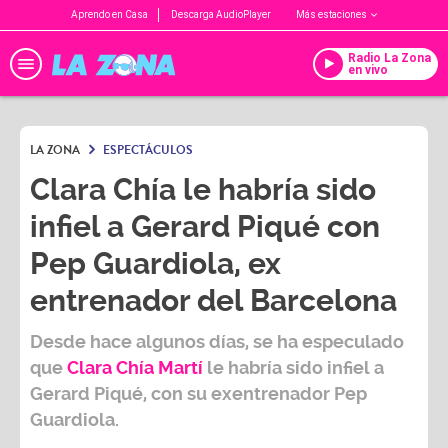
Aprendo en Casa
Descarga AudioPlayer
Más estaciones
Radio La Zona
en vivo
LA ZONA
ESPECTÁCULOS
Clara Chía le habría sido
infiel a Gerard Piqué con
Pep Guardiola, ex
entrenador del Barcelona
Desde hace algunos días, se ha especulado
que
Clara Chía Martí
le habría sido infiel a
Gerard Piqué
, con su exentrenador
Pep
Guardiola
.