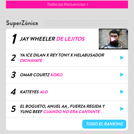
Todas las frecuencias
SuperZónica
1
JAY WHEELER
DE LEJITOS
2
YA ICE DILAN X REY TONY X HELABUSADOR
DICHAVATE
3
OMAR COURTZ
KOKO
4
KATTEYES
ALO
5
EL BOGUETO, ANUEL AA , FUERZA REGIDA Y
YUNG BEEF
CUANDO NO ERA CANTANTE
TODO EL RANKING