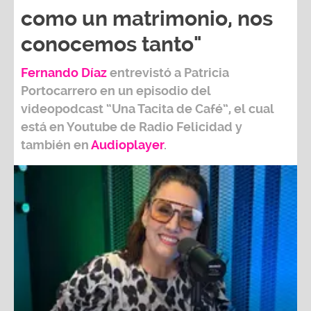
como un matrimonio, nos
conocemos tanto"
Fernando Díaz
entrevistó a
Patricia
Portocarrero
en un episodio del
videopodcast
“Una Tacita de Café”,
el cual
está en Youtube de
Radio Felicidad
y
también e
n
Audioplayer
.