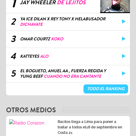
1
JAY WHEELER
DE LEJITOS
2
YA ICE DILAN X REY TONY X HELABUSADOR
DICHAVATE
3
OMAR COURTZ
KOKO
4
KATTEYES
ALO
5
EL BOGUETO, ANUEL AA , FUERZA REGIDA Y
YUNG BEEF
CUANDO NO ERA CANTANTE
TODO EL RANKING
OTROS MEDIOS
Bacilos llega a Lima para poner a
bailar a todos el18 de septiembre en
Costa 21