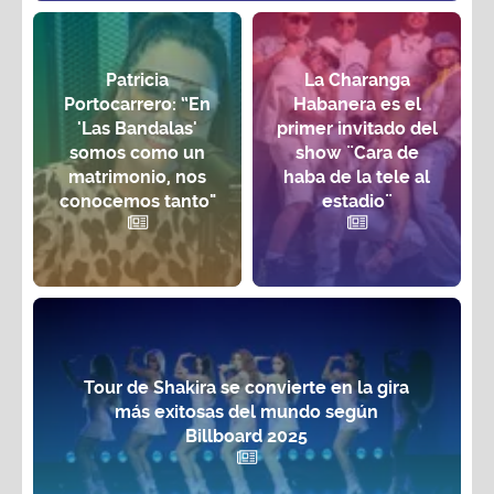
Patricia
La Charanga
Portocarrero: “En
Habanera es el
'Las Bandalas'
primer invitado del
somos como un
show ¨Cara de
matrimonio, nos
haba de la tele al
conocemos tanto"
estadio¨
Tour de Shakira se convierte en la gira
más exitosas del mundo según
Billboard 2025