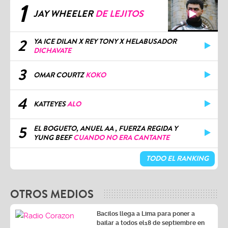
1
JAY WHEELER
DE LEJITOS
2
YA ICE DILAN X REY TONY X HELABUSADOR
DICHAVATE
3
OMAR COURTZ
KOKO
4
KATTEYES
ALO
5
EL BOGUETO, ANUEL AA , FUERZA REGIDA Y
YUNG BEEF
CUANDO NO ERA CANTANTE
TODO EL RANKING
OTROS MEDIOS
Bacilos llega a Lima para poner a
bailar a todos el18 de septiembre en