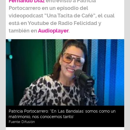
Fernando Díaz
entrevistó a
Patricia
Portocarrero
en un episodio del
videopodcast
“Una Tacita de Café”,
el cual
está en Youtube de
Radio Felicidad
y
también e
n
Audioplayer
.
Patricia Portocarrero: “En 'Las Bandalas' somos como un
matrimonio, nos conocemos tanto"
Fuente:
Difusión