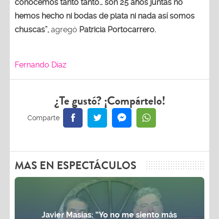
conocemos tanto tanto… son 25 años juntas no
hemos hecho ni bodas de plata ni nada así somos
chuscas”,
agregó
Patricia Portocarrero.
Fernando Díaz
¿Te gustó? ¡Compártelo!
MAS EN ESPECTÁCULOS
Javier Masías: “Yo no me siento más