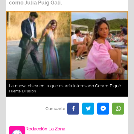
como
Julia Puig Gali
.
La nueva chica en la que estaría interesado Gerard Piqué.
Fuente:
Difusión
Redacción La Zona