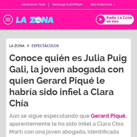
Aprendo en Casa
Descarga AudioPlayer
Más estaciones
Radio La Zona
en vivo
LA ZONA
ESPECTÁCULOS
Conoce quién es Julia Puig
Gali, la joven abogada con
quien Gerard Piqué le
habría sido infiel a Clara
Chía
Aún se sigue especulando que
Gerard Piqué
,
aparentemente le ha sido infiel a
Clara Chía
Martí
con una joven abogada, identificada