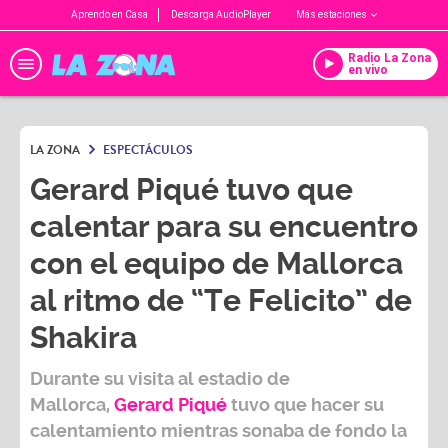
Aprendo en Casa
Descarga AudioPlayer
Más estaciones
Radio La Zona
en vivo
LA ZONA
ESPECTÁCULOS
Gerard Piqué tuvo que
calentar para su encuentro
con el equipo de Mallorca
al ritmo de “Te Felicito” de
Shakira
Durante su visita al estadio de
Mallorca,
Gerard Piqué
tuvo que hacer su
calentamiento mientras sonaba de fondo la