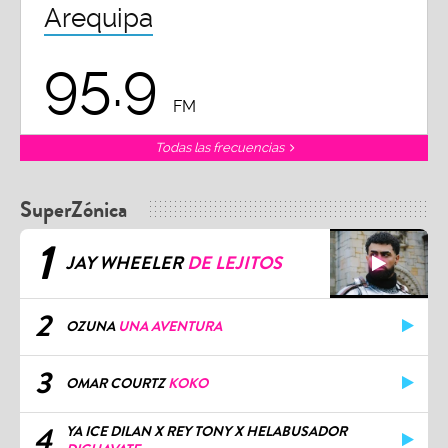
Arequipa
95.9
FM
Todas las frecuencias
SuperZónica
1
JAY WHEELER
DE LEJITOS
2
OZUNA
UNA AVENTURA
3
OMAR COURTZ
KOKO
4
YA ICE DILAN X REY TONY X HELABUSADOR