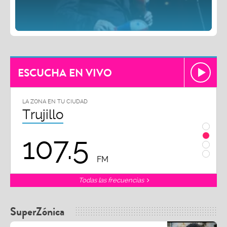
ESCUCHA EN VIVO
LA ZONA EN TU CIUDAD
LA ZON
Trujillo
Chi
107.5
1
FM
Todas las frecuencias
SuperZónica