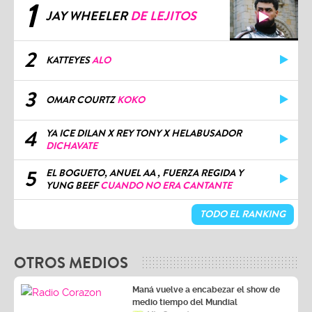
1
JAY WHEELER
DE LEJITOS
2
KATTEYES
ALO
3
OMAR COURTZ
KOKO
4
YA ICE DILAN X REY TONY X HELABUSADOR
DICHAVATE
5
EL BOGUETO, ANUEL AA , FUERZA REGIDA Y
YUNG BEEF
CUANDO NO ERA CANTANTE
TODO EL RANKING
OTROS MEDIOS
Maná vuelve a encabezar el show de
medio tiempo del Mundial