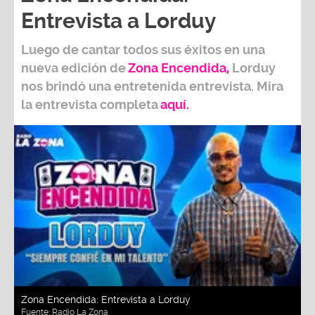
Entrevista a Lorduy
Luego de cantar todos sus éxitos en una
nueva edición de
Zona Encendida
,
Lorduy
nos brindó una entretenida entrevista. Mira
la entrevista completa
aquí.
Zona Encendida: Entrevista a Lorduy
Fuente:
Radio La Zona