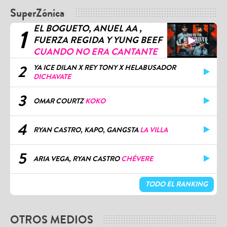
SuperZónica
EL BOGUETO, ANUEL AA ,
1
FUERZA REGIDA Y YUNG BEEF
CUANDO NO ERA CANTANTE
2
YA ICE DILAN X REY TONY X HELABUSADOR
DICHAVATE
3
OMAR COURTZ
KOKO
4
RYAN CASTRO, KAPO, GANGSTA
LA VILLA
5
ARIA VEGA, RYAN CASTRO
CHÉVERE
TODO EL RANKING
OTROS MEDIOS