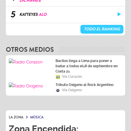
DICHAVATE
5
KATTEYES
ALO
TODO EL RANKING
OTROS MEDIOS
Bacilos llega a Lima para poner a
bailar a todos el18 de septiembre en
Costa 21
Vía Corazón
Tributo Oxígeno al Rock Argentino
Vía Oxígeno
LA ZONA
MÚSICA
Zona Encendida: