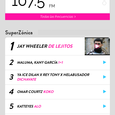
102.3
FM
FM
Todas las frecuencias
SuperZónica
1
JAY WHEELER
DE LEJITOS
2
MALUMA, KANY GARCÍA
1+1
3
YA ICE DILAN X REY TONY X HELABUSADOR
DICHAVATE
4
OMAR COURTZ
KOKO
5
KATTEYES
ALO