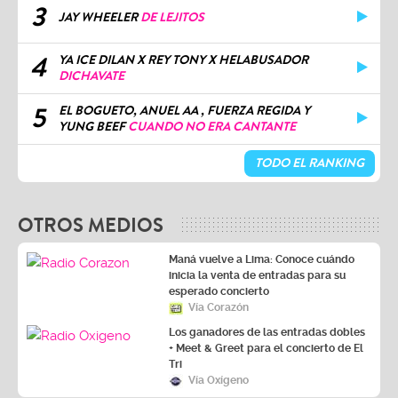
3
JAY WHEELER
DE LEJITOS
4
YA ICE DILAN X REY TONY X HELABUSADOR
DICHAVATE
5
EL BOGUETO, ANUEL AA , FUERZA REGIDA Y
YUNG BEEF
CUANDO NO ERA CANTANTE
TODO EL RANKING
OTROS MEDIOS
Maná vuelve a Lima: Conoce cuándo
inicia la venta de entradas para su
esperado concierto
Vía Corazón
Los ganadores de las entradas dobles
+ Meet & Greet para el concierto de El
Tri
Vía Oxígeno