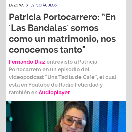
LA ZONA
ESPECTÁCULOS
Patricia Portocarrero: “En
'Las Bandalas' somos
como un matrimonio, nos
conocemos tanto"
Fernando Díaz
entrevistó a
Patricia
Portocarrero
en un episodio del
videopodcast
“Una Tacita de Café”,
el cual
está en Youtube de
Radio Felicidad
y
también e
n
Audioplayer
.