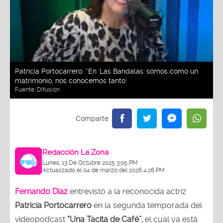
Patricia Portocarrero: “En 'Las Bandalas' somos como un
matrimonio, nos conocemos tanto"
Fuente:
Difusión
Redacción La Zona
Lunes, 13 De Octubre 2025 3:05 PM
Actualizado el 04 de marzo del 2026 4:26 PM
Fernando Díaz
entrevistó a la reconocida actriz
Patricia Portocarrero
en la segunda temporada del
videopodcast
“Una Tacita de Café”,
el cual ya está