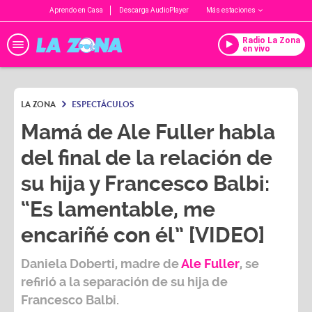
Aprendo en Casa
Descarga AudioPlayer
Más estaciones
Radio La Zona
en vivo
LA ZONA
ESPECTÁCULOS
Mamá de Ale Fuller habla
del final de la relación de
su hija y Francesco Balbi:
“Es lamentable, me
encariñé con él” [VIDEO]
Daniela Doberti
, madre de
Ale Fuller
, se
refirió a la separación de su hija de
Francesco Balbi.