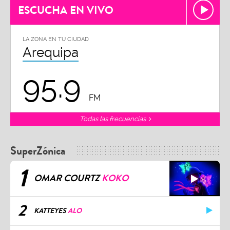
ESCUCHA EN VIVO
LA ZONA EN TU CIUDAD
Arequipa
95.9
FM
Todas las frecuencias
SuperZónica
1
OMAR COURTZ
KOKO
2
KATTEYES
ALO