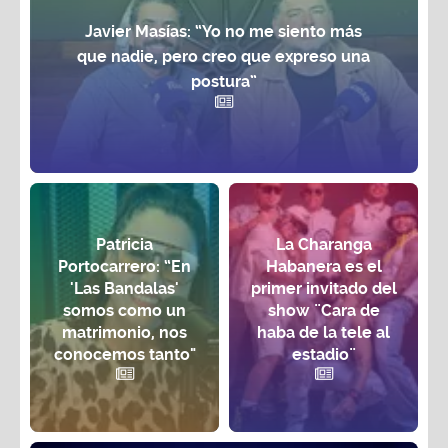
Javier Masías: “Yo no me siento más
que nadie, pero creo que expreso una
postura”
Patricia
La Charanga
Portocarrero: “En
Habanera es el
'Las Bandalas'
primer invitado del
somos como un
show ¨Cara de
matrimonio, nos
haba de la tele al
conocemos tanto"
estadio¨