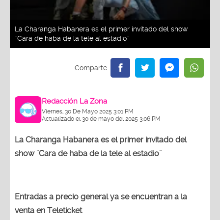
La Charanga Habanera es el primer invitado del show
¨Cara de haba de la tele al estadio¨
Redacción La Zona
Viernes, 30 De Mayo 2025 3:01 PM
Actualizado el 30 de mayo del 2025 3:06 PM
La Charanga Habanera es el primer invitado del
show ¨Cara de haba de la tele al estadio¨
Entradas a precio general ya se encuentran a la
venta en Teleticket