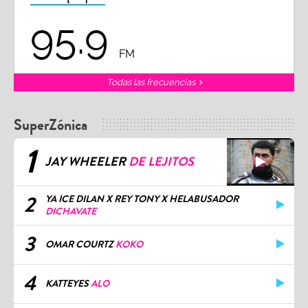
95.9
FM
Todas las frecuencias
SuperZónica
1
JAY WHEELER
DE LEJITOS
2
YA ICE DILAN X REY TONY X HELABUSADOR
DICHAVATE
3
OMAR COURTZ
KOKO
4
KATTEYES
ALO