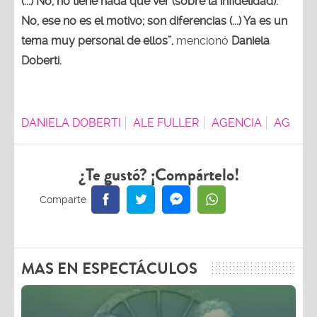
(...) No, no tiene nada que ver (sobre la infidelidad).
No, ese no es el motivo; son diferencias (...) Ya es un
tema muy personal de ellos”,
mencionó
Daniela
Doberti.
DANIELA DOBERTI
ALE FULLER
AGENCIA
AG
¿Te gustó? ¡Compártelo!
MAS EN ESPECTÁCULOS