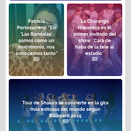
Patricia
La Charanga
Portocarrero: “En
Habanera es el
'Las Bandalas'
primer invitado del
somos como un
show ¨Cara de
matrimonio, nos
haba de la tele al
conocemos tanto"
estadio¨
Tour de Shakira se convierte en la gira
más exitosas del mundo según
Billboard 2025