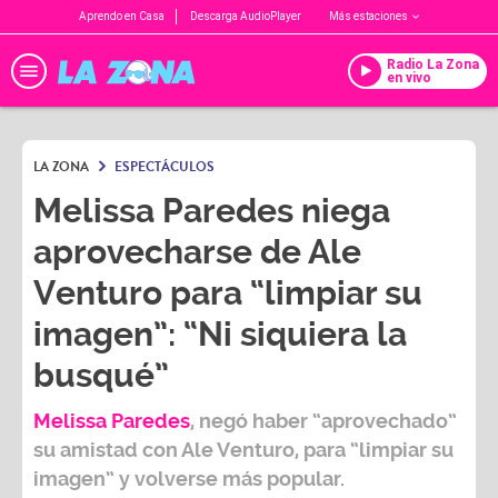
Aprendo en Casa
Descarga AudioPlayer
Más estaciones
Radio La Zona
en vivo
LA ZONA
ESPECTÁCULOS
Melissa Paredes niega
aprovecharse de Ale
Venturo para “limpiar su
imagen”: “Ni siquiera la
busqué”
Melissa Paredes
, negó haber “aprovechado”
su amistad con
Ale Venturo
, para “limpiar su
imagen” y volverse más popular.