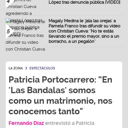
4
López tras denuncia pública [VIDEO]
Magaly Medina le 'jala las orejas' a
Pamela Franco tras difundir su video
5
con Christian Cueva: "No te estás
llevando el premio mayor, sino a un
borracho, a un pegalón"
LA ZONA
ESPECTÁCULOS
Patricia Portocarrero: “En
'Las Bandalas' somos
como un matrimonio, nos
conocemos tanto"
Fernando Díaz
entrevistó a
Patricia