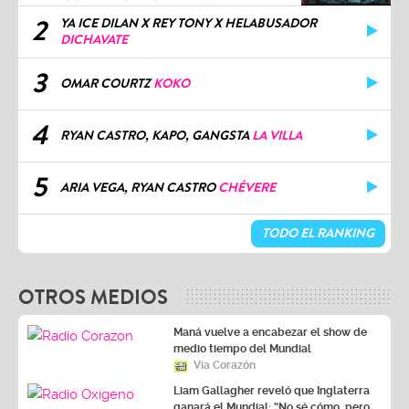
2
YA ICE DILAN X REY TONY X HELABUSADOR
DICHAVATE
3
OMAR COURTZ
KOKO
4
RYAN CASTRO, KAPO, GANGSTA
LA VILLA
5
ARIA VEGA, RYAN CASTRO
CHÉVERE
TODO EL RANKING
OTROS MEDIOS
Maná vuelve a encabezar el show de
medio tiempo del Mundial
Vía Corazón
Liam Gallagher reveló que Inglaterra
ganará el Mundial: “No sé cómo, pero