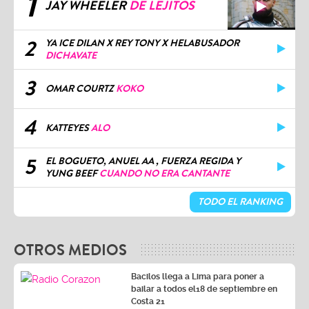
1
JAY WHEELER
DE LEJITOS
2
YA ICE DILAN X REY TONY X HELABUSADOR
DICHAVATE
3
OMAR COURTZ
KOKO
4
KATTEYES
ALO
5
EL BOGUETO, ANUEL AA , FUERZA REGIDA Y
YUNG BEEF
CUANDO NO ERA CANTANTE
TODO EL RANKING
OTROS MEDIOS
Bacilos llega a Lima para poner a
bailar a todos el18 de septiembre en
Costa 21