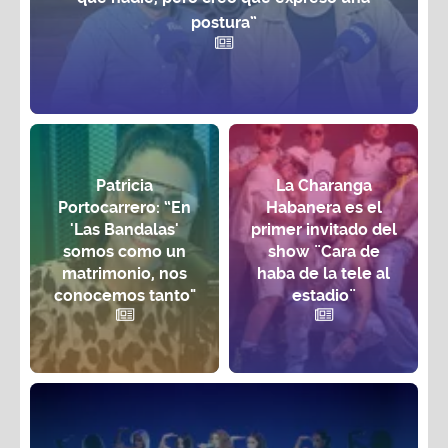
postura”
Patricia
La Charanga
Portocarrero: “En
Habanera es el
'Las Bandalas'
primer invitado del
somos como un
show ¨Cara de
matrimonio, nos
haba de la tele al
conocemos tanto"
estadio¨