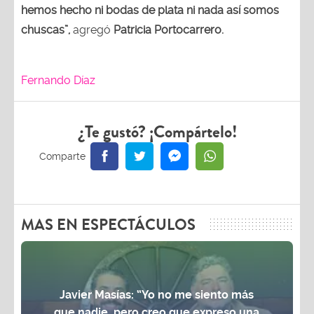
hemos hecho ni bodas de plata ni nada así somos
chuscas”,
agregó
Patricia Portocarrero.
Fernando Díaz
¿Te gustó? ¡Compártelo!
MAS EN ESPECTÁCULOS
Javier Masías: “Yo no me siento más
que nadie, pero creo que expreso una