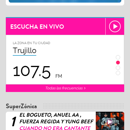
ESCUCHA EN VIVO
LA ZONA EN TU CIUDAD
LA ZO
Chiclayo
Piu
102.3
9
FM
Todas las frecuencias
SuperZónica
EL BOGUETO, ANUEL AA ,
1
FUERZA REGIDA Y YUNG BEEF
CUANDO NO ERA CANTANTE