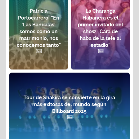
Patricia
La Charanga
Portocarrero: “En
Habanera es el
'Las Bandalas'
primer invitado del
somos como un
show ¨Cara de
matrimonio, nos
haba de la tele al
conocemos tanto"
estadio¨
Tour de Shakira se convierte en la gira
más exitosas del mundo según
Billboard 2025