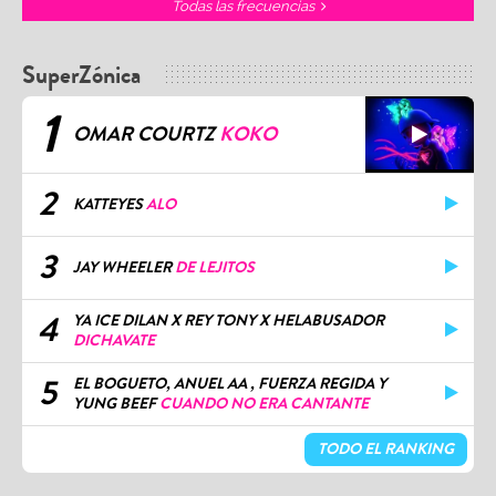
Todas las frecuencias
SuperZónica
1
OMAR COURTZ
KOKO
2
KATTEYES
ALO
3
JAY WHEELER
DE LEJITOS
4
YA ICE DILAN X REY TONY X HELABUSADOR
DICHAVATE
5
EL BOGUETO, ANUEL AA , FUERZA REGIDA Y
YUNG BEEF
CUANDO NO ERA CANTANTE
TODO EL RANKING