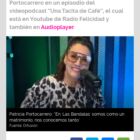
Portocarrero
en un episodio del
videopodcast
“Una Tacita de Café”,
el cual
está en Youtube de
Radio Felicidad
y
también e
n
Audioplayer
.
Patricia Portocarrero: “En 'Las Bandalas' somos como un
matrimonio, nos conocemos tanto"
Fuente:
Difusión