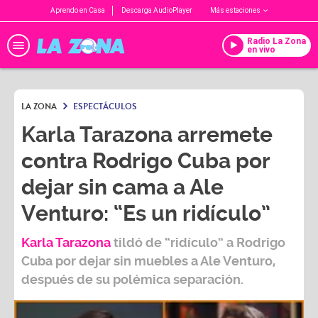
Aprendo en Casa
Descarga AudioPlayer
Más estaciones
Radio La Zona
en vivo
LA ZONA
ESPECTÁCULOS
Karla Tarazona arremete
contra Rodrigo Cuba por
dejar sin cama a Ale
Venturo: “Es un ridículo”
Karla Tarazona
tildó de “ridículo” a Rodrigo
Cuba por dejar sin muebles a Ale Venturo,
después de su polémica separación.