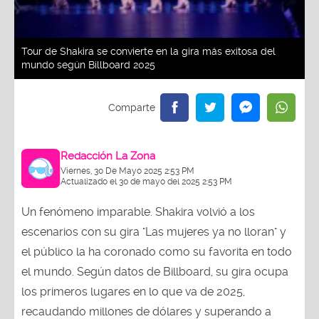
Tour de Shakira se convierte en la gira más exitosa del
mundo según Billboard 2025
Redacción La Zona
Viernes, 30 De Mayo 2025 2:53 PM
Actualizado el 30 de mayo del 2025 2:53 PM
Un fenómeno imparable. Shakira volvió a los
escenarios con su gira "Las mujeres ya no lloran" y
el público la ha coronado como su favorita en todo
el mundo. Según datos de Billboard, su gira ocupa
los primeros lugares en lo que va de 2025,
recaudando millones de dólares y superando a
estrellas de la música como Paul McCartney, Bruno