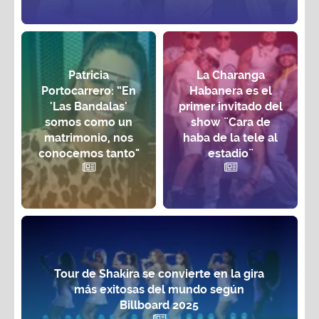
Patricia
La Charanga
Portocarrero: “En
Habanera es el
'Las Bandalas'
primer invitado del
somos como un
show ¨Cara de
matrimonio, nos
haba de la tele al
conocemos tanto"
estadio¨
Tour de Shakira se convierte en la gira
más exitosas del mundo según
Billboard 2025