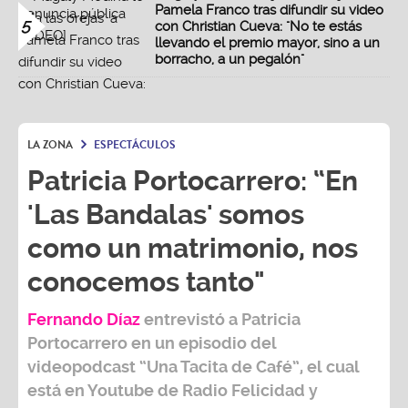
Pamela Franco tras difundir su video
5
con Christian Cueva: "No te estás
llevando el premio mayor, sino a un
borracho, a un pegalón"
LA ZONA
ESPECTÁCULOS
Patricia Portocarrero: “En
'Las Bandalas' somos
como un matrimonio, nos
conocemos tanto"
Fernando Díaz
entrevistó a
Patricia
Portocarrero
en un episodio del
videopodcast
“Una Tacita de Café”,
el cual
está en Youtube de
Radio Felicidad
y