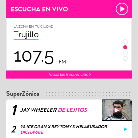
ESCUCHA EN VIVO
LA ZONA EN TU CIUDAD
Chiclayo
102.3
FM
FM
Todas las frecuencias
SuperZónica
1
JAY WHEELER
DE LEJITOS
2
YA ICE DILAN X REY TONY X HELABUSADOR
DICHAVATE