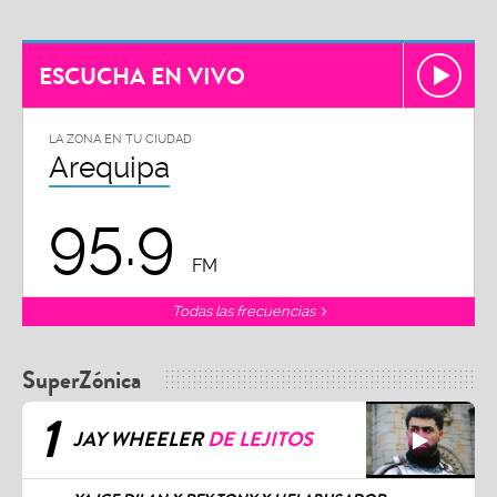
ESCUCHA EN VIVO
LA ZONA EN TU CIUDAD
Arequipa
95.9
FM
Todas las frecuencias
SuperZónica
1
JAY WHEELER
DE LEJITOS
2
YA ICE DILAN X REY TONY X HELABUSADOR