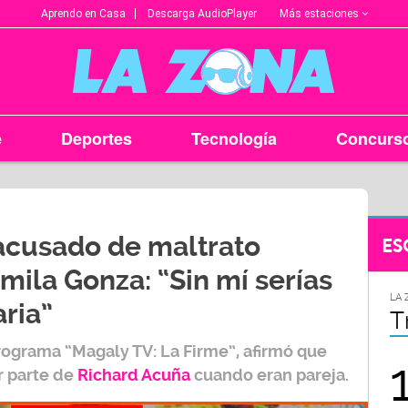
Más estaciones
Aprendo en Casa
Descarga AudioPlayer
e
Deportes
Tecnología
Concurs
acusado de maltrato
ES
mila Gonza: “Sin mí serías
LA ZONA EN TU CIUDAD
LA 
ria”
Arequipa
T
rograma “Magaly TV: La Firme”, afirmó que
95.9
r parte de
Richard Acuña
cuando eran pareja.
FM