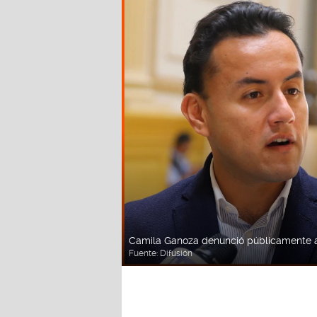
Camila Ganoza denunció públicamente a
Fuente:
Difusión