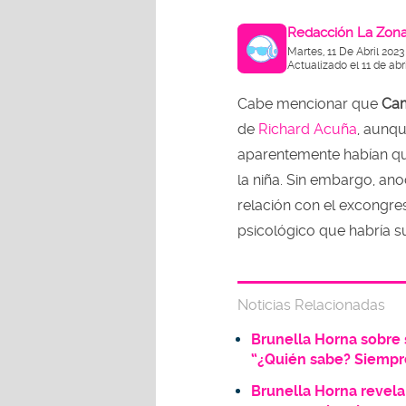
Redacción La Zon
Martes, 11 De Abril 2023
Actualizado el 11 de abr
Cabe mencionar que
Cam
de
Richard Acuña
, aunqu
aparentemente habían q
la niña. Sin embargo, ano
relación con el excongres
psicológico que habría su
Noticias Relacionadas
Brunella Horna sobre 
“¿Quién sabe? Siempr
Brunella Horna revel