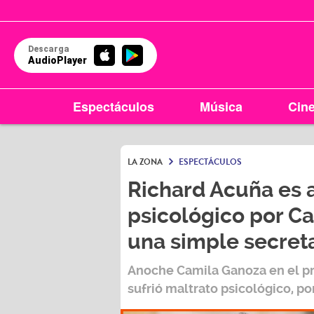
Descarga
AudioPlayer
Espectáculos
Música
Cin
LA ZONA
ESPECTÁCULOS
Richard Acuña es 
psicológico por Ca
una simple secreta
Anoche
Camila Ganoza
en el p
sufrió maltrato psicológico, po