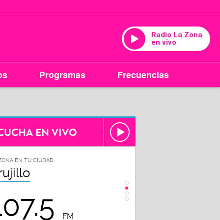
Radio La Zona
en vivo
os
Programas
Frecuencias
CUCHA EN VIVO
ZONA EN TU CIUDAD
LA ZONA EN TU CIUDAD
rujillo
Chiclayo
107.5
102.3
FM
FM