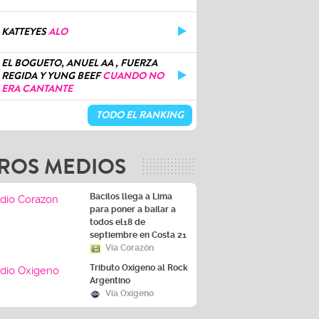
KATTEYES
ALO
EL BOGUETO, ANUEL AA , FUERZA
REGIDA Y YUNG BEEF
CUANDO NO
ERA CANTANTE
TODO EL RANKING
ROS MEDIOS
Bacilos llega a Lima
para poner a bailar a
todos el18 de
septiembre en Costa 21
Vía Corazón
Tributo Oxígeno al Rock
Argentino
Vía Oxígeno