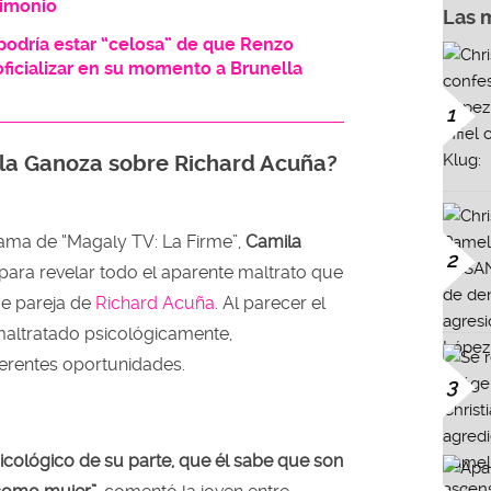
rimonio
Las 
odría estar “celosa” de que Renzo
oficializar en su momento a Brunella
1
la Ganoza sobre Richard Acuña?
ama de “Magaly TV: La Firme”,
Camila
2
para revelar todo el aparente maltrato que
ue pareja de
Richard Acuña
. Al parecer el
 maltratado psicológicamente,
erentes oportunidades.
3
cológico de su parte, que él sabe que son