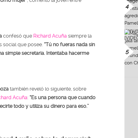
 como mujer”
, comentó la joven entre
4
a
confesó que
Richard Acuña
siempre la
us social que posee.
“Tú no fueras nada sin
5
una simple secretaria. Intentaba hacerme
noza
también reveló lo siguiente, sobre
chard Acuña
:
“Es una persona que cuando
cirte todo y utiliza su dinero para eso.”