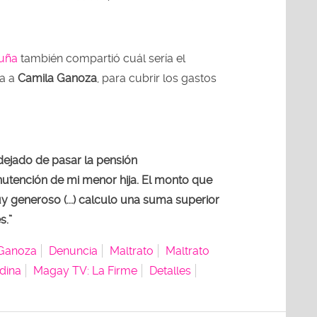
uña
también compartió cuál sería el
ía a
Camila Ganoza
, para cubrir los gastos
ejado de pasar la pensión
utención de mi menor hija. El monto que
uy generoso (...) calculo una suma superior
s.”
 Ganoza
Denuncia
Maltrato
Maltrato
dina
Magay TV: La Firme
Detalles