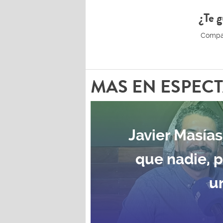
¿Te g
MAS EN ESPEC
Javier Masías
que nadie, 
u