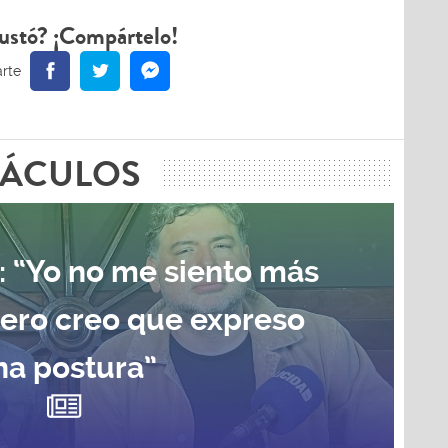
ustó? ¡Compártelo!
TÁCULOS
: “Yo no me siento más
pero creo que expreso
na postura”