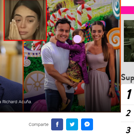
Sup
1
 Richard Acuña.
2
3