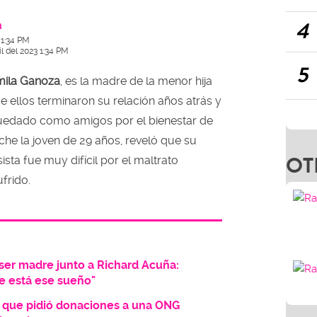
4
a
 1:34 PM
il del 2023 1:34 PM
5
ila Ganoza
, es la madre de la menor hija
e ellos terminaron su relación años atrás y
uedado como amigos por el bienestar de
che la joven de 29 años, reveló que su
OT
ista fue muy difícil por el maltrato
frido.
ser madre junto a Richard Acuña:
e está ese sueño"
a que pidió donaciones a una ONG