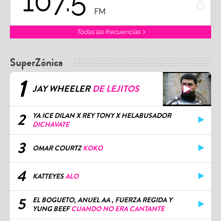
107.5
1
FM
Todas las frecuencias
SuperZónica
1
JAY WHEELER
DE LEJITOS
2
YA ICE DILAN X REY TONY X HELABUSADOR
DICHAVATE
3
OMAR COURTZ
KOKO
4
KATTEYES
ALO
5
EL BOGUETO, ANUEL AA , FUERZA REGIDA Y
YUNG BEEF
CUANDO NO ERA CANTANTE