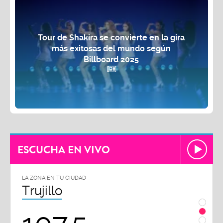
Tour de Shakira se convierte en la gira
más exitosas del mundo según
Billboard 2025
ESCUCHA EN VIVO
LA ZONA EN TU CIUDAD
LA ZON
Trujillo
Chi