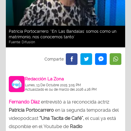
Patricia Portocarrero: “En 'Las Bandalas' somos como un
matrimonio, nos conocemos tanto"
Fuente:
Difusión
Redacción La Zona
Lunes, 13 De Octubre 2025 3:05 PM
Actualizado el 04 de marzo del 2026 4:26 PM
Fernando Díaz
entrevistó a la reconocida actriz
Patricia Portocarrero
en la segunda temporada del
videopodcast
“Una Tacita de Café”,
el cual ya está
disponible en el Youtube de
Radio