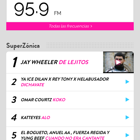
95.9
FM
Todas las frecuencias
SuperZónica
1
JAY WHEELER
DE LEJITOS
2
YA ICE DILAN X REY TONY X HELABUSADOR
DICHAVATE
3
OMAR COURTZ
KOKO
4
KATTEYES
ALO
5
EL BOGUETO, ANUEL AA , FUERZA REGIDA Y
YUNG BEEF
CUANDO NO ERA CANTANTE