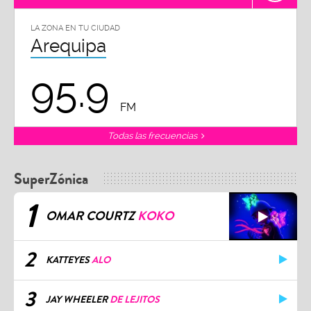
LA ZONA EN TU CIUDAD
Arequipa
95.9
FM
Todas las frecuencias
SuperZónica
1
OMAR COURTZ
KOKO
2
KATTEYES
ALO
3
JAY WHEELER
DE LEJITOS