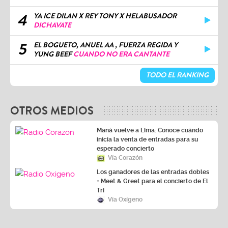
4
YA ICE DILAN X REY TONY X HELABUSADOR
DICHAVATE
5
EL BOGUETO, ANUEL AA , FUERZA REGIDA Y
YUNG BEEF
CUANDO NO ERA CANTANTE
TODO EL RANKING
OTROS MEDIOS
Maná vuelve a Lima: Conoce cuándo
inicia la venta de entradas para su
esperado concierto
Vía Corazón
Los ganadores de las entradas dobles
+ Meet & Greet para el concierto de El
Tri
Vía Oxígeno