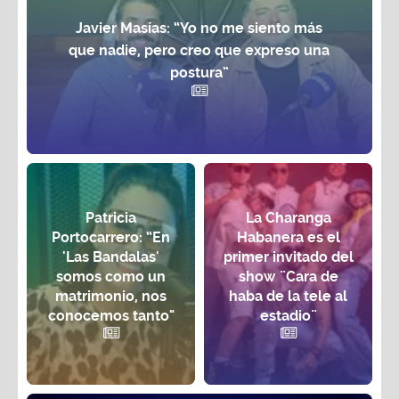
Javier Masías: “Yo no me siento más
que nadie, pero creo que expreso una
postura”
Patricia
La Charanga
Portocarrero: “En
Habanera es el
'Las Bandalas'
primer invitado del
somos como un
show ¨Cara de
matrimonio, nos
haba de la tele al
conocemos tanto"
estadio¨