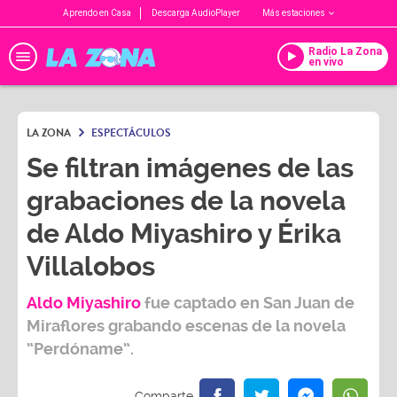
Aprendo en Casa
Descarga AudioPlayer
Más estaciones
Radio La Zona
en vivo
LA ZONA
ESPECTÁCULOS
Se filtran imágenes de las
grabaciones de la novela
de Aldo Miyashiro y Érika
Villalobos
Aldo Miyashiro
fue captado en
San Juan de
Miraflores
grabando escenas de la novela
“Perdóname”.