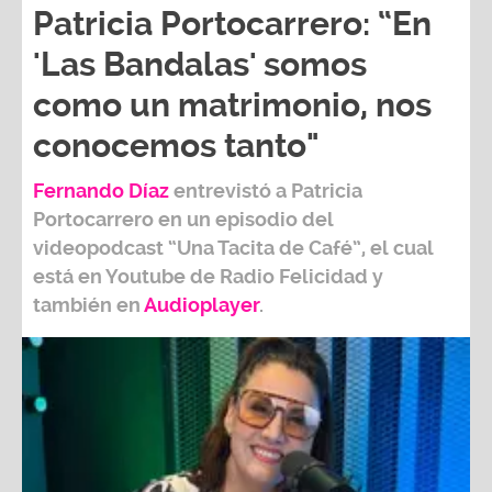
Patricia Portocarrero: “En
'Las Bandalas' somos
como un matrimonio, nos
conocemos tanto"
Fernando Díaz
entrevistó a
Patricia
Portocarrero
en un episodio del
videopodcast
“Una Tacita de Café”,
el cual
está en Youtube de
Radio Felicidad
y
también e
n
Audioplayer
.