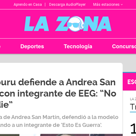
Más estaciones
Aprendo en Casa
Descarga AudioPlayer
e
Deportes
Tecnología
Concurs
buru defiende a Andrea San
ES
con integrante de EEG: “No
LA ZONA EN TU CIUDAD
LA 
ie”
Arequipa
T
ja de
Andrea San Martín
, defendió a la modelo
95.9
ando a un
integrante
de ‘
Esto Es Guerra’
.
FM