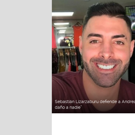
Sebastián Lizarzaburu defiende a Andre
daño a nadie”