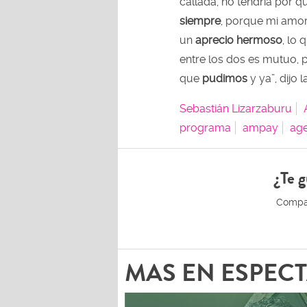
callada, no tendría por q
siempre
, porque mi amor
un
aprecio hermoso
, lo 
entre los dos es mutuo, 
que
pudimos
y ya”, dijo 
Sebastián Lizarzaburu
programa
ampay
age
¿Te g
MAS EN ESPEC