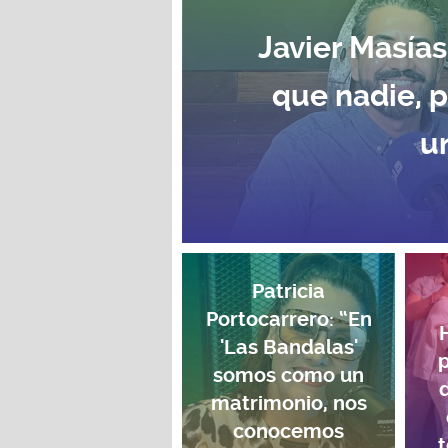
Javier Masías
que nadie, 
u
Patricia
Portocarrero: “En
'Las Bandalas'
p
somos como un
matrimonio, nos
conocemos
t