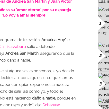
Las 
ña de Andrea San Martín y Juan Víctor
fiesa su ‘amor eterno’ por su expareja
: “Lo voy a amar siempre”
1
programa de televisión ‘
América Hoy’
, el
án Lizarzaburu
salió a defender
eja
Andrea San Martín
, asegurando que la
2
ndo daño a nadie.
, si alguna vez exponemos, si yo decido
a decide salir con alguien, creo que somos
3
e saber con quién exponemos a nuestra
echo de salir, así como yo, y todo el
 No está haciendo
daño a nadie
, porque en
 con rajes y todo”, dijo
Sebastián