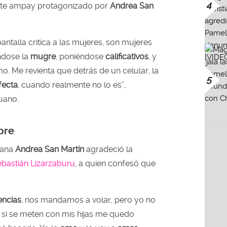
4
ente ampay protagonizado por
Andrea San
antalla critica a las mujeres, son mujeres
ndose la
mugre
, poniéndose
calificativos
, y
. Me revienta que detrás de un celular, la
5
fecta
, cuando realmente no lo es”,
uano.
pre
uana
Andrea San Martín
agradeció la
bastián Lizarzaburu
, a quien confesó que
encias
, nos mandamos a volar, pero yo no
 si se meten con mis hijas me quedo