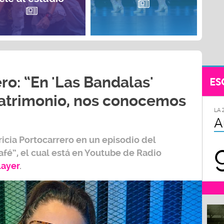
ro: “En 'Las Bandalas'
ES
trimonio, nos conocemos
LA 
A
ricia Portocarrero
en un episodio del
afé”,
el cual está en Youtube de
Radio
layer
.