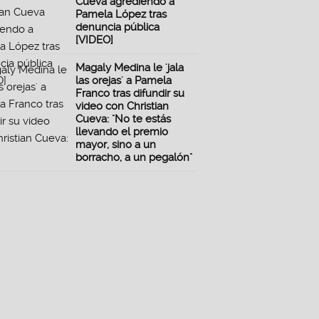
Cueva agrediendo a
Pamela López tras
denuncia pública
[VIDEO]
Magaly Medina le 'jala
las orejas' a Pamela
Franco tras difundir su
video con Christian
Cueva: "No te estás
llevando el premio
mayor, sino a un
borracho, a un pegalón"