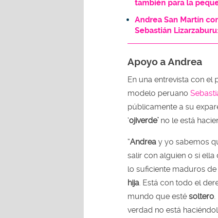
también para la peque
Andrea San Martín con
Sebastián Lizarzaburu
Apoyo a Andrea
En una entrevista con el 
modelo peruano
Sebasti
públicamente a su expar
‘
ojiverde’
no le está hacie
“
Andrea
y yo sabemos que
salir con alguien o si ell
lo suficiente maduros d
hija
. Está con todo el der
mundo que esté
soltero
.
verdad no está haciéndolo