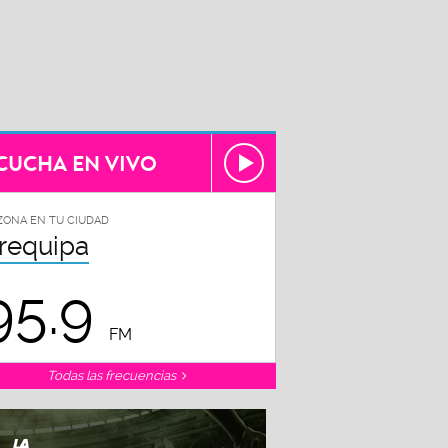
CUCHA EN VIVO
ZONA EN TU CIUDAD
requipa
95.9
FM
Todas las frecuencias