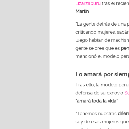
Lizarzaburu
tras el reci
Martín
.
“La gente detrás de una p
criticando mujeres, sacá
luego hablan de machismo
gente se crea que es
per
mencionó el modelo per
Lo amará por siem
Tras ello, la modelo per
defensa de su exnovio
Se
“
amará toda la vida
”.
“Tenemos nuestras
difer
soy de esas mujeres que