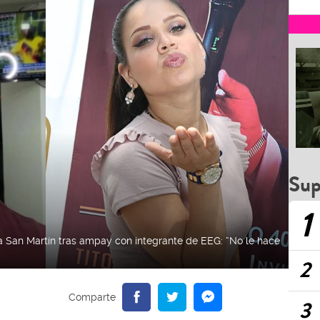
Sup
1
a San Martín tras ampay con integrante de EEG: “No le hace
2
3