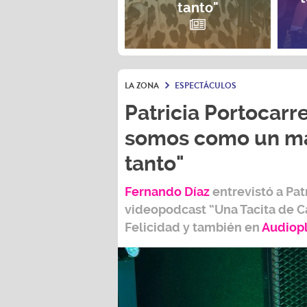
tanto"
LA ZONA
ESPECTÁCULOS
Patricia Portocarre
somos como un ma
tanto"
Fernando Díaz
entrevistó a
Pat
videopodcast
“Una Tacita de C
Felicidad
y también e
n
Audiop