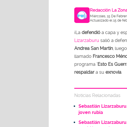
Redacción La Zon
Miércoles, 15 De Febre
Actualizado el 15 de fe
¡La
defendió
a capa y esp
Lizarzaburu
salió a defe
Andrea San Martín
, lueg
llamado
Francesco Mén
programa ‘
Esto Es Guerr
respaldar
a su
exnovia
.
Noticias Relacionadas
Sebastián Lizarzabur
joven rubia
Sebastián Lizarzaburu 