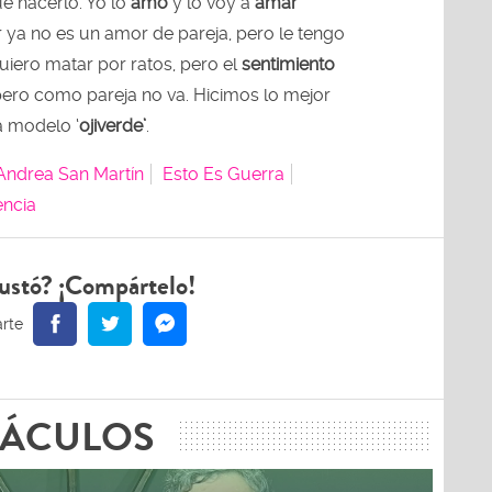
ué hacerlo. Yo lo
amo
y lo voy a
amar
 ya no es un amor de pareja, pero le tengo
quiero matar por ratos, pero el
sentimiento
pero como pareja no va. Hicimos lo mejor
la modelo ‘
ojiverde’
.
Andrea San Martín
Esto Es Guerra
ncia
ustó? ¡Compártelo!
TÁCULOS