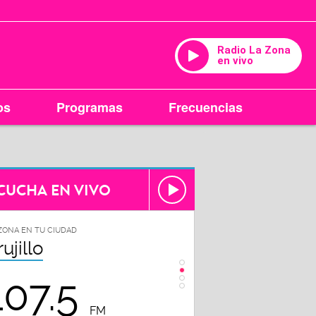
Radio La Zona
en vivo
os
Programas
Frecuencias
CUCHA EN VIVO
ZONA EN TU CIUDAD
LA ZONA EN TU CIUDAD
rujillo
Chiclayo
107.5
102.3
FM
FM