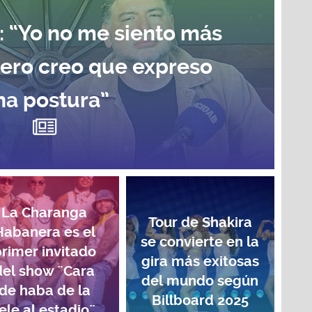
: “Yo no me siento más
pero creo que expreso
na postura”
La Charanga
Tour de Shakira
Habanera es el
se convierte en la
rimer invitado
gira más exitosas
del show ¨Cara
del mundo según
de haba de la
Billboard 2025
ele al estadio¨