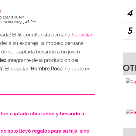
4
a
ro 2023 5:46 PM
brero del 2023 5:46 PM
5
ada! El fisicoculturista peruano
Sebastián
nder a su expareja, la modelo peruana
o de ser captada besando a un joven
dez
, integrante de la producción del
OT
a’
. El popular ‘
Hombre Roca’
no dudó en
u fue captado abrazando y besando a
no solo llevó regalos para su hija, sino