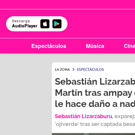
Descarga
AudioPlayer
Espectáculos
Música
Cin
LA ZONA
ESPECTÁCULOS
Sebastián Lizarza
Martín tras ampay 
le hace daño a nad
Sebastián Lizarzaburu
, expare
‘
ojiverde’
tras ser captada bes