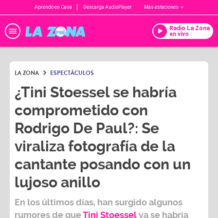
Aprendo en Casa
Descarga AudioPlayer
Más estaciones
Radio La Zona
en vivo
LA ZONA
ESPECTÁCULOS
¿Tini Stoessel se habría
comprometido con
Rodrigo De Paul?: Se
viraliza fotografía de la
cantante posando con un
lujoso anillo
En los últimos días, han surgido algunos
rumores de que
Tini Stoessel
ya se habría