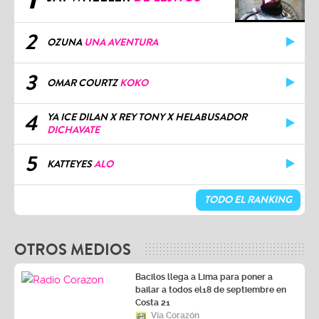
2
OZUNA
UNA AVENTURA
3
OMAR COURTZ
KOKO
4
YA ICE DILAN X REY TONY X HELABUSADOR
DICHAVATE
5
KATTEYES
ALO
TODO EL RANKING
OTROS MEDIOS
Bacilos llega a Lima para poner a
bailar a todos el18 de septiembre en
Costa 21
Vía Corazón