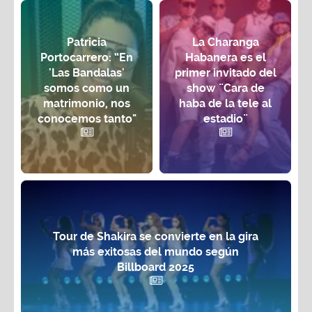
Patricia
La Charanga
Portocarrero: “En
Habanera es el
'Las Bandalas'
primer invitado del
somos como un
show ¨Cara de
matrimonio, nos
haba de la tele al
conocemos tanto"
estadio¨
Tour de Shakira se convierte en la gira
más exitosas del mundo según
Billboard 2025