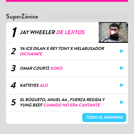
SuperZónica
1
JAY WHEELER
DE LEJITOS
2
YA ICE DILAN X REY TONY X HELABUSADOR
DICHAVATE
3
OMAR COURTZ
KOKO
4
KATTEYES
ALO
5
EL BOGUETO, ANUEL AA , FUERZA REGIDA Y
YUNG BEEF
CUANDO NO ERA CANTANTE
TODO EL RANKING