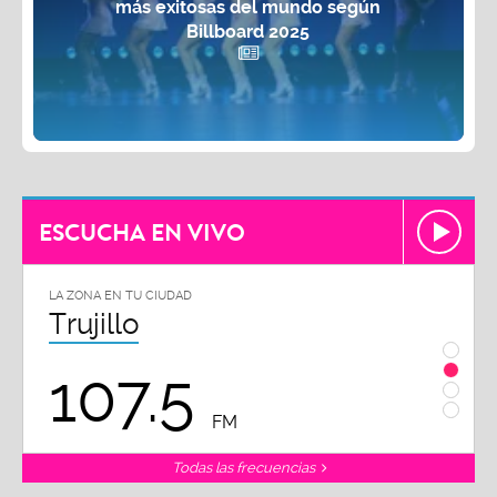
más exitosas del mundo según
Billboard 2025
ESCUCHA EN VIVO
LA ZONA EN TU CIUDAD
Chiclayo
102.3
FM
Todas las frecuencias