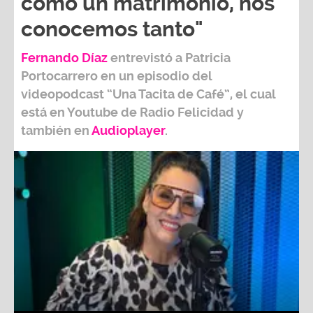
como un matrimonio, nos
conocemos tanto"
Fernando Díaz
entrevistó a
Patricia
Portocarrero
en un episodio del
videopodcast
“Una Tacita de Café”,
el cual
está en Youtube de
Radio Felicidad
y
también e
n
Audioplayer
.