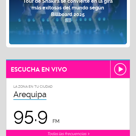
Tour de Shakira se convierte en la gira
más exitosas del mundo según
Billboard 2025
ESCUCHA EN VIVO
LA ZONA EN TU CIUDAD
Arequipa
95.9
FM
Todas las frecuencias