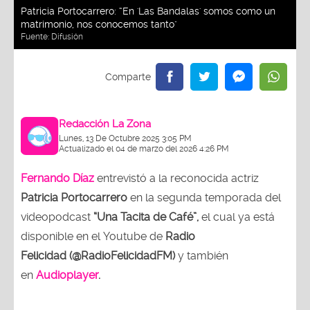
Patricia Portocarrero: “En 'Las Bandalas' somos como un
matrimonio, nos conocemos tanto"
Fuente:
Difusión
Redacción La Zona
Lunes, 13 De Octubre 2025 3:05 PM
Actualizado el 04 de marzo del 2026 4:26 PM
Fernando Díaz
entrevistó a la reconocida actriz
Patricia Portocarrero
en la segunda temporada del
videopodcast
“Una Tacita de Café”,
el cual ya está
disponible en el Youtube de
Radio
Felicidad (@RadioFelicidadFM)
y también
en
Audioplayer
.