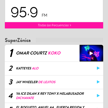
95.9
FM
Todas las frecuencias
SuperZónica
1
OMAR COURTZ
KOKO
2
KATTEYES
ALO
3
JAY WHEELER
DE LEJITOS
4
YA ICE DILAN X REY TONY X HELABUSADOR
DICHAVATE
EL BOGUETO, ANUEL AA , FUERZA REGIDA Y