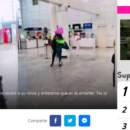
Sup
1
ara recibir a su novia y enterarse que es el amante: “No lo
2
3