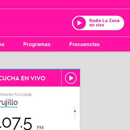
Radio La Zona
en vivo
os
Programas
Frecuencias
CUCHA EN VIVO
ZONA EN TU CIUDAD
LA ZONA EN TU CIUDAD
rujillo
Chiclayo
107.5
102.3
FM
FM