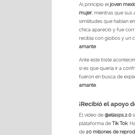
Al principio el
joven mexi
mujer
, mientras que sus
similitudes que habían 
chica apareció y fue cor
recibía con globos y un c
amante
.
Ante este triste aconteci
si es que quería ir a conf
fueron en busca de expl
amante
.
¡Recibió el apoyo d
El video de
@eliasps.2.0
s
plataforma de
Tik Tok
. H
de
20 millones de repro