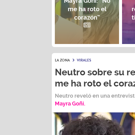
Mayra Goñi: “No
me ha roto el
r
corazón”
t
LA ZONA
VIRALES
Neutro sobre su re
me ha roto el cora
Neutro
reveló en una entrevis
Mayra Goñi.