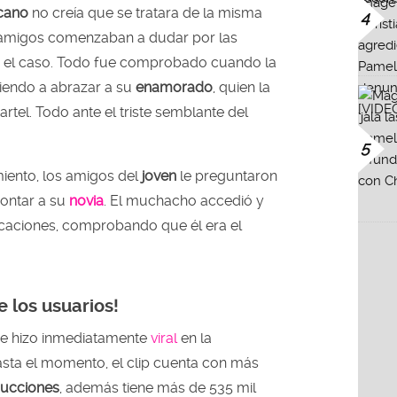
cano
no creía que se tratara de la misma
4
 amigos comenzaban a dudar por las
en el caso. Todo fue comprobado cuando la
riendo a abrazar a su
enamorado
, quien la
artel. Todo ante el triste semblante del
5
miento, los amigos del
joven
le preguntaron
rontar a su
novia
. El muchacho accedió y
icaciones, comprobando que él era el
e los usuarios!
e hizo inmediatamente
viral
en la
asta el momento, el clip cuenta con más
ducciones
, además tiene más de 535 mil