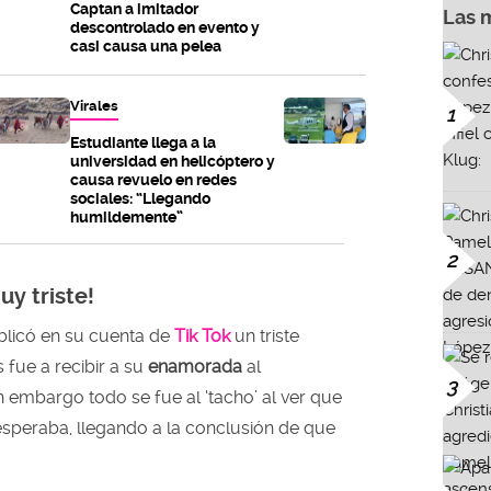
Captan a imitador
Las 
descontrolado en evento y
casi causa una pelea
Virales
1
Estudiante llega a la
universidad en helicóptero y
causa revuelo en redes
sociales: “Llegando
humildemente”
2
y triste!
blicó en su cuenta de
Tik Tok
un triste
 fue a recibir a su
enamorada
al
3
n embargo todo se fue al ‘tacho’ al ver que
esperaba, llegando a la conclusión de que