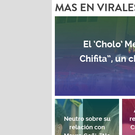
MAS EN VIRALE
El ‘Cholo’ 
Chifita”, un 
Neutro sobre su
r
relación con
C