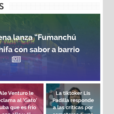
S
Mena lanza “Fumanchú
chifa con sabor a barrio
Ale Venturo le
La tiktoker Lis
eclama al ‘Gato’
Padilla responde
uba que es frío
a las críticas por