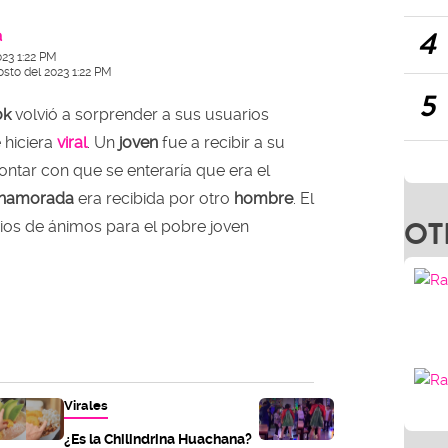
4
a
023 1:22 PM
osto del 2023 1:22 PM
5
ok
volvió a sorprender a sus usuarios
 hiciera
viral
. Un
joven
fue a recibir a su
 contar con que se enteraría que era el
namorada
era recibida por otro
hombre
. El
OT
ios de ánimos para el pobre joven
Virales
¿Es la Chilindrina Huachana?