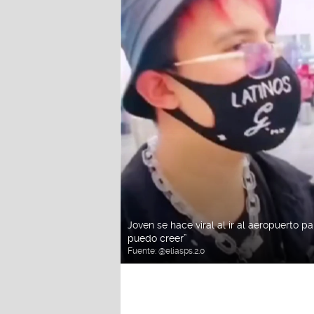
Joven se hace viral al ir al aeropuerto p
puedo creer”
Fuente:
@eliasps.2.0