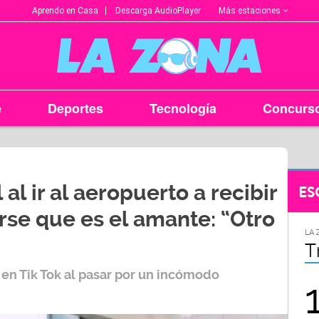
Más estaciones
Aprendo en Casa
Descarga AudioPlayer
e
Deportes
Tecnología
Concurs
 al ir al aeropuerto a recibir
ES
arse que es el amante: “Otro
LA ZONA EN TU CIUDAD
LA 
Arequipa
T
en Tik Tok al pasar por un incómodo
95.9
FM