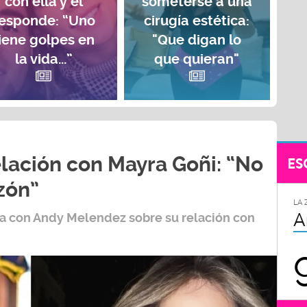
con ella y él
someterse a una
esponde: “Uno
cirugía estética:
iene golpes en
"Que digan lo
la vida...”
que quieran"
lación con Mayra Goñi: “No
ES
zón”
LA 
A
ta con
Andy Melendez
sobre su relación con