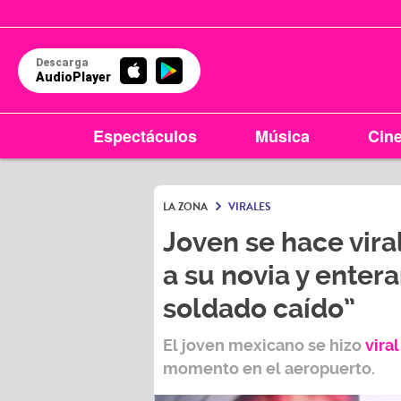
Descarga
AudioPlayer
Espectáculos
Música
Cin
LA ZONA
VIRALES
Joven se hace viral
a su novia y enter
soldado caído”
El joven mexicano se hizo
viral
momento en el aeropuerto.