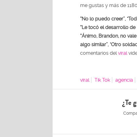
me gustas y más de 1180
“No lo puedo creer”, "To
“Le tocó el desarrollo de 
“Ánimo, Brandon, no vale 
algo similar”, "Otro solda
comentarios del
viral
vide
viral
Tik Tok
agencia
¿Te g