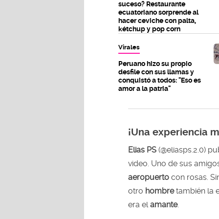
suceso? Restaurante
ecuatoriano sorprende al
hacer ceviche con palta,
kétchup y pop corn
Virales
Peruano hizo su propio
desfile con sus llamas y
conquistó a todos: "Eso es
amor a la patria"
¡Una experiencia mu
Elias PS
(@eliasps.2.0) pu
video. Uno de sus amigos
aeropuerto
con rosas. Si
otro
hombre
también la 
era el
amante
.