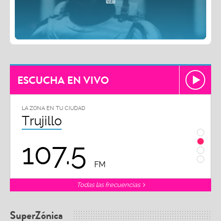
ESCUCHA EN VIVO
LA ZONA EN TU CIUDAD
LA ZON
Trujillo
Chi
107.5
1
FM
Todas las frecuencias
SuperZónica