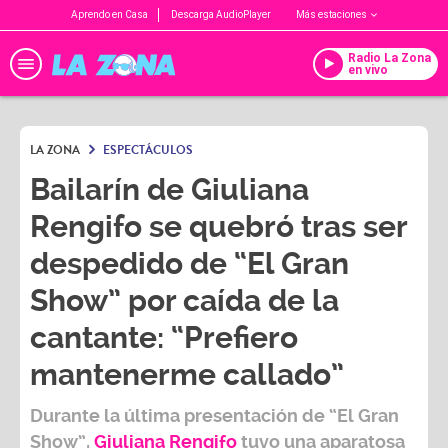
Aprendo en Casa
Descarga AudioPlayer
Más estaciones
Radio La Zona
en vivo
LA ZONA
ESPECTÁCULOS
Bailarín de Giuliana
Rengifo se quebró tras ser
despedido de “El Gran
Show” por caída de la
cantante: “Prefiero
mantenerme callado”
Durante la última presentación de
“El Gran
Show”,
Giuliana Rengifo
tuvo una aparatosa