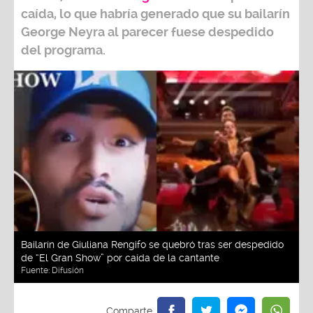
caída, lo que habría generado que su bailarín
George Neyra
al parecer
fuese despedido
del programa.
Bailarín de Giuliana Rengifo se quebró tras ser despedido
de “El Gran Show” por caída de la cantante
Fuente:
Difusión