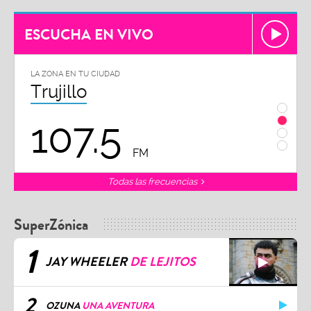
ESCUCHA EN VIVO
LA ZONA EN TU CIUDAD
LA 
Chiclayo
Pi
102.3
FM
Todas las frecuencias
SuperZónica
1
JAY WHEELER
DE LEJITOS
2
OZUNA
UNA AVENTURA