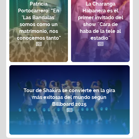
Patricia
La Charanga
Portocarrero: “En
Habanera es el
'Las Bandalas'
primer invitado del
somos como un
show ¨Cara de
matrimonio, nos
haba de la tele al
conocemos tanto"
estadio¨
Tour de Shakira se convierte en la gira
más exitosas del mundo según
Billboard 2025