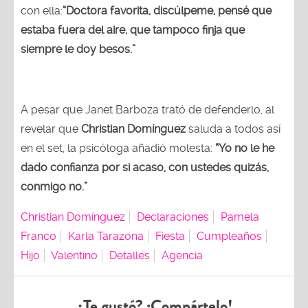
con ella:
“Doctora favorita, discúlpeme, pensé que
estaba fuera del aire, que tampoco finja que
siempre le doy besos.”
A pesar que Janet Barboza trató de defenderlo, al
revelar que
Christian Domínguez
saluda a todos así
en el set, la psicóloga añadió molesta:
“Yo no le he
dado confianza por si acaso, con ustedes quizás,
conmigo no.”
Christian Domínguez
Declaraciones
Pamela
Franco
Karla Tarazona
Fiesta
Cumpleaños
Hijo
Valentino
Detalles
Agencia
¿Te gustó? ¡Compártelo!