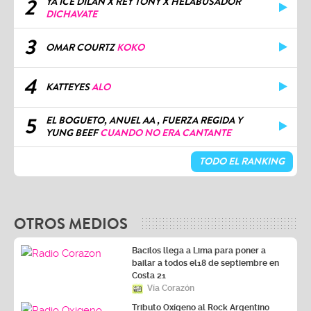
2
YA ICE DILAN X REY TONY X HELABUSADOR
DICHAVATE
3
OMAR COURTZ
KOKO
4
KATTEYES
ALO
5
EL BOGUETO, ANUEL AA , FUERZA REGIDA Y
YUNG BEEF
CUANDO NO ERA CANTANTE
TODO EL RANKING
OTROS MEDIOS
Bacilos llega a Lima para poner a
bailar a todos el18 de septiembre en
Costa 21
Vía Corazón
Tributo Oxígeno al Rock Argentino
Vía Oxígeno