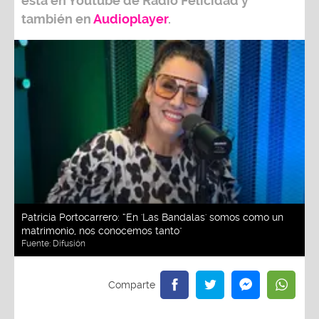
está en Youtube de
Radio Felicidad
y
también e
n
Audioplayer
.
Patricia Portocarrero: “En 'Las Bandalas' somos como un
matrimonio, nos conocemos tanto"
Fuente:
Difusión