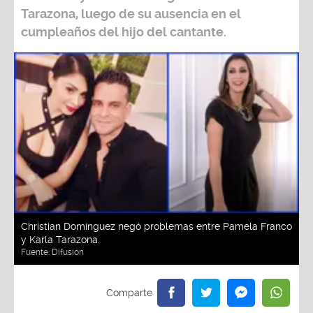
Tarazona
, luego de su ausencia en el
cumpleaños del hijo del cantante.
Christian Domínguez negó problemas entre Pamela Franco
y Karla Tarazona.
Fuente:
Difusión