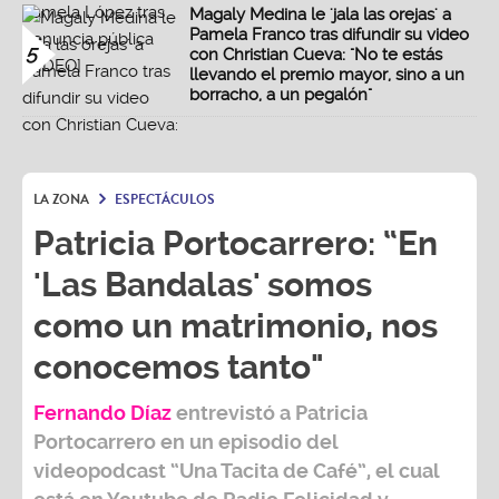
Magaly Medina le 'jala las orejas' a
Pamela Franco tras difundir su video
5
con Christian Cueva: "No te estás
llevando el premio mayor, sino a un
borracho, a un pegalón"
LA ZONA
ESPECTÁCULOS
Patricia Portocarrero: “En
'Las Bandalas' somos
como un matrimonio, nos
conocemos tanto"
Fernando Díaz
entrevistó a
Patricia
Portocarrero
en un episodio del
videopodcast
“Una Tacita de Café”,
el cual