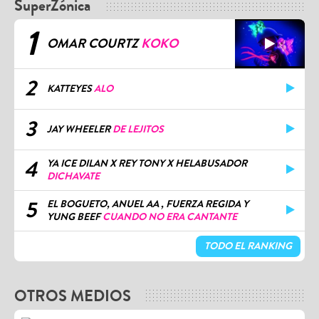
SuperZónica
1
OMAR COURTZ
KOKO
2
KATTEYES
ALO
3
JAY WHEELER
DE LEJITOS
4
YA ICE DILAN X REY TONY X HELABUSADOR
DICHAVATE
5
EL BOGUETO, ANUEL AA , FUERZA REGIDA Y
YUNG BEEF
CUANDO NO ERA CANTANTE
TODO EL RANKING
OTROS MEDIOS