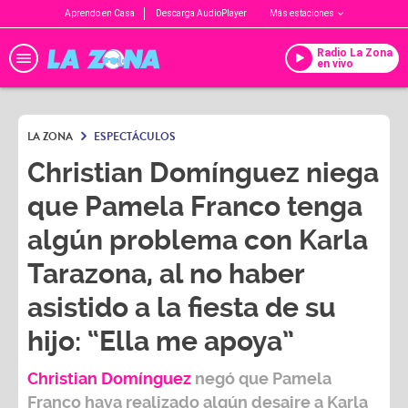
Aprendo en Casa
Descarga AudioPlayer
Más estaciones
Radio La Zona
en vivo
LA ZONA
ESPECTÁCULOS
Christian Domínguez niega
que Pamela Franco tenga
algún problema con Karla
Tarazona, al no haber
asistido a la fiesta de su
hijo: “Ella me apoya”
Christian Domínguez
negó que
Pamela
Franco
haya realizado algún desaire a
Karla