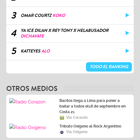
3
OMAR COURTZ
KOKO
4
YA ICE DILAN X REY TONY X HELABUSADOR
DICHAVATE
5
KATTEYES
ALO
TODO EL RANKING
OTROS MEDIOS
Bacilos llega a Lima para poner a
bailar a todos el18 de septiembre en
Costa 21
Vía Corazón
Tributo Oxígeno al Rock Argentino
Vía Oxígeno