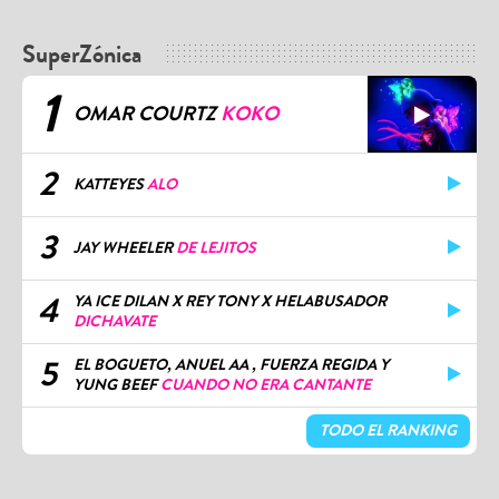
SuperZónica
1
OMAR COURTZ
KOKO
2
KATTEYES
ALO
3
JAY WHEELER
DE LEJITOS
4
YA ICE DILAN X REY TONY X HELABUSADOR
DICHAVATE
5
EL BOGUETO, ANUEL AA , FUERZA REGIDA Y
YUNG BEEF
CUANDO NO ERA CANTANTE
TODO EL RANKING