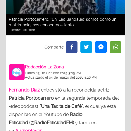
Patricia Portocarrero: “En 'Las Bandalas' somos como un
matrimonio, nos conocemos tanto"
Fuente:
Difusión
Redacción La Zona
Lunes, 13 De Octubre 2025 3:05 PM
Actualizado el 04 de marzo del 2026 4:26 PM
Fernando Díaz
entrevistó a la reconocida actriz
Patricia Portocarrero
en la segunda temporada del
videopodcast
“Una Tacita de Café”,
el cual ya está
disponible en el Youtube de
Radio
Felicidad (@RadioFelicidadFM)
y también
en
Audioplayer
.