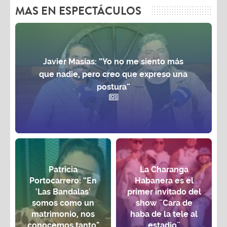
MAS EN ESPECTÁCULOS
Javier Masías: “Yo no me siento más
que nadie, pero creo que expreso una
postura”
Patricia
La Charanga
Portocarrero: “En
Habanera es el
'Las Bandalas'
primer invitado del
somos como un
show ¨Cara de
matrimonio, nos
haba de la tele al
conocemos tanto"
estadio¨