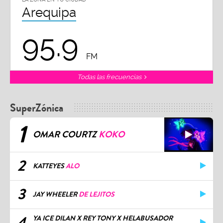
Arequipa
95.9
FM
Todas las frecuencias
SuperZónica
1
OMAR COURTZ
KOKO
2
KATTEYES
ALO
3
JAY WHEELER
DE LEJITOS
4
YA ICE DILAN X REY TONY X HELABUSADOR