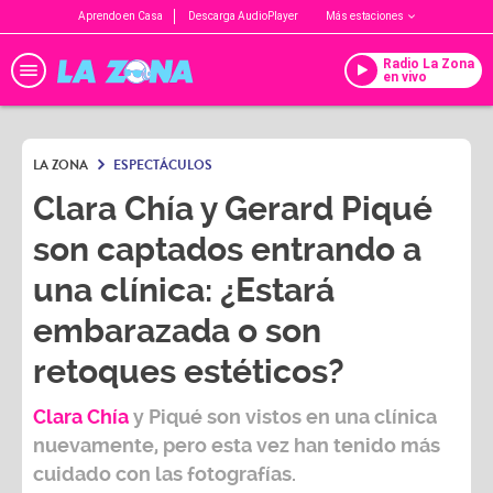
Aprendo en Casa
Descarga AudioPlayer
Más estaciones
Radio La Zona
en vivo
LA ZONA
ESPECTÁCULOS
Clara Chía y Gerard Piqué
son captados entrando a
una clínica: ¿Estará
embarazada o son
retoques estéticos?
Clara Chía
y Piqué son vistos en una clínica
nuevamente, pero esta vez han tenido más
cuidado con las fotografías.