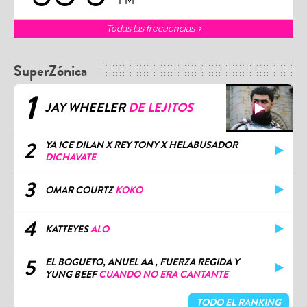
FM
Todas las frecuencias
SuperZónica
1
JAY WHEELER
DE LEJITOS
2
YA ICE DILAN X REY TONY X HELABUSADOR
DICHAVATE
3
OMAR COURTZ
KOKO
4
KATTEYES
ALO
5
EL BOGUETO, ANUEL AA , FUERZA REGIDA Y
YUNG BEEF
CUANDO NO ERA CANTANTE
TODO EL RANKING