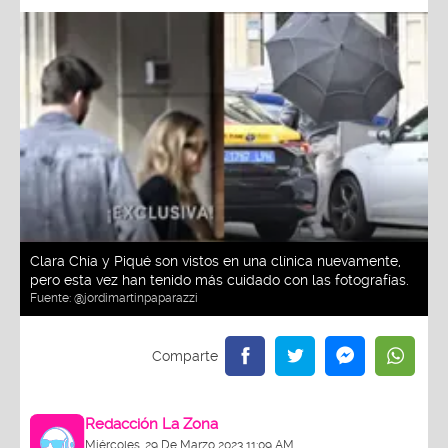
Clara Chía y Piqué son vistos en una clínica nuevamente,
pero esta vez han tenido más cuidado con las fotografías.
Fuente:
@jordimartinpaparazzi
Redacción La Zona
Miércoles, 29 De Marzo 2023 11:09 AM