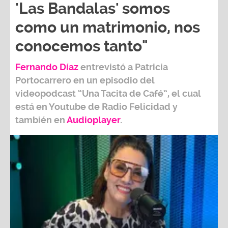
'Las Bandalas' somos
como un matrimonio, nos
conocemos tanto"
Fernando Díaz
entrevistó a
Patricia
Portocarrero
en un episodio del
videopodcast
“Una Tacita de Café”,
el cual
está en Youtube de
Radio Felicidad
y
también e
n
Audioplayer
.