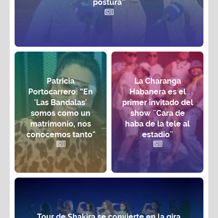
postura”
Patricia
La Charanga
Portocarrero: “En
Habanera es el
'Las Bandalas'
primer invitado del
somos como un
show ¨Cara de
matrimonio, nos
haba de la tele al
conocemos tanto"
estadio¨
Tour de Shakira se convierte en la gira