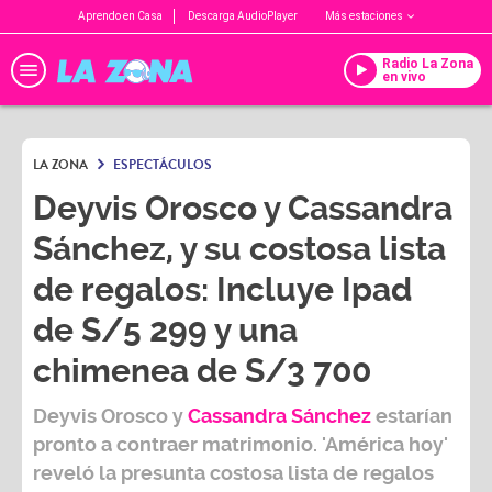
Aprendo en Casa
Descarga AudioPlayer
Más estaciones
Radio La Zona
en vivo
LA ZONA
ESPECTÁCULOS
Deyvis Orosco y Cassandra
Sánchez, y su costosa lista
de regalos: Incluye Ipad
de S/5 299 y una
chimenea de S/3 700
Deyvis Orosco
y
Cassandra Sánchez
estarían
pronto a contraer matrimonio. 'América hoy'
reveló la presunta costosa lista de regalos