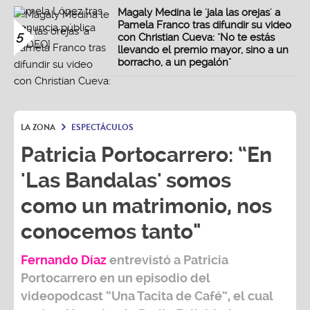
Magaly Medina le 'jala las orejas' a
Pamela Franco tras difundir su video
5
con Christian Cueva: "No te estás
llevando el premio mayor, sino a un
borracho, a un pegalón"
LA ZONA
ESPECTÁCULOS
Patricia Portocarrero: “En
'Las Bandalas' somos
como un matrimonio, nos
conocemos tanto"
Fernando Díaz
entrevistó a
Patricia
Portocarrero
en un episodio del
videopodcast
“Una Tacita de Café”,
el cual