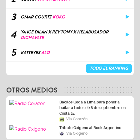
3
OMAR COURTZ
KOKO
4
YA ICE DILAN X REY TONY X HELABUSADOR
DICHAVATE
5
KATTEYES
ALO
TODO EL RANKING
OTROS MEDIOS
Bacilos llega a Lima para poner a
bailar a todos el18 de septiembre en
Costa 21
Vía Corazón
Tributo Oxígeno al Rock Argentino
Vía Oxígeno