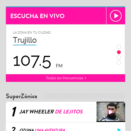
ESCUCHA EN VIVO
LA ZONA EN TU CIUDAD
LA ZON
Trujillo
Chi
107.5
1
FM
Todas las frecuencias
SuperZónica
1
JAY WHEELER
DE LEJITOS
2
OZUNA
UNA AVENTURA