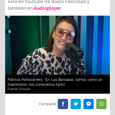
está en Youtube de
Radio Felicidad
y
también e
n
Audioplayer
.
Patricia Portocarrero: “En 'Las Bandalas' somos como un
matrimonio, nos conocemos tanto"
Fuente:
Difusión