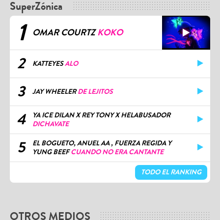
SuperZónica
1
OMAR COURTZ
KOKO
2
KATTEYES
ALO
3
JAY WHEELER
DE LEJITOS
4
YA ICE DILAN X REY TONY X HELABUSADOR
DICHAVATE
5
EL BOGUETO, ANUEL AA , FUERZA REGIDA Y
YUNG BEEF
CUANDO NO ERA CANTANTE
TODO EL RANKING
OTROS MEDIOS