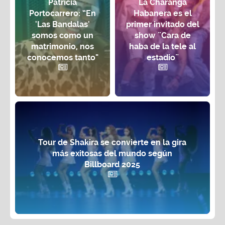
Patricia
La Charanga
Portocarrero: “En
Habanera es el
'Las Bandalas'
primer invitado del
somos como un
show ¨Cara de
matrimonio, nos
haba de la tele al
conocemos tanto"
estadio¨
Tour de Shakira se convierte en la gira
más exitosas del mundo según
Billboard 2025