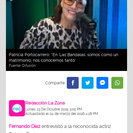
Patricia Portocarrero: “En 'Las Bandalas' somos como un
matrimonio, nos conocemos tanto"
Fuente:
Difusión
Redacción La Zona
Lunes, 13 De Octubre 2025 3:05 PM
Actualizado el 04 de marzo del 2026 4:26 PM
Fernando Díaz
entrevistó a la reconocida actriz