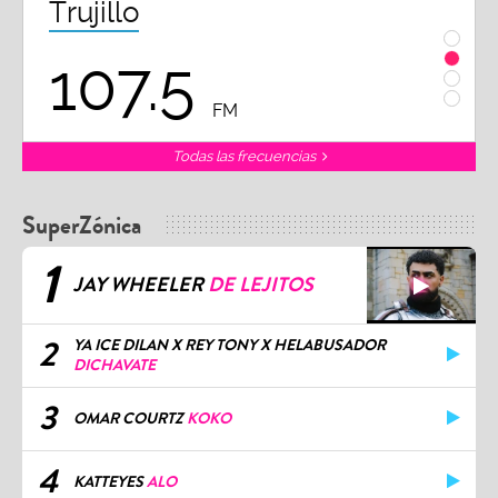
Chiclayo
Piu
102.3
9
FM
Todas las frecuencias
SuperZónica
1
JAY WHEELER
DE LEJITOS
2
YA ICE DILAN X REY TONY X HELABUSADOR
DICHAVATE
3
OMAR COURTZ
KOKO
4
KATTEYES
ALO