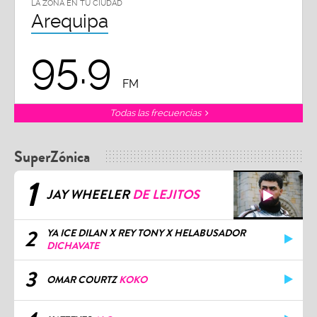
LA ZONA EN TU CIUDAD
Arequipa
95.9
FM
Todas las frecuencias
SuperZónica
1
JAY WHEELER
DE LEJITOS
2
YA ICE DILAN X REY TONY X HELABUSADOR
DICHAVATE
3
OMAR COURTZ
KOKO