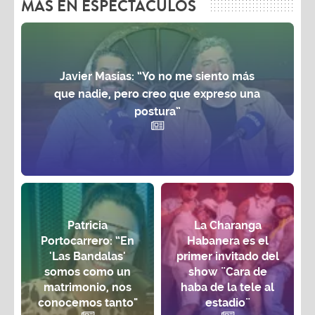
MAS EN ESPECTÁCULOS
Javier Masías: “Yo no me siento más
que nadie, pero creo que expreso una
postura”
Patricia
La Charanga
Portocarrero: “En
Habanera es el
'Las Bandalas'
primer invitado del
somos como un
show ¨Cara de
matrimonio, nos
haba de la tele al
conocemos tanto"
estadio¨