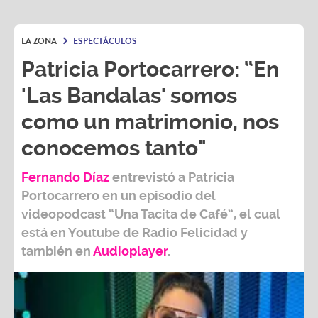
LA ZONA
ESPECTÁCULOS
Patricia Portocarrero: “En
'Las Bandalas' somos
como un matrimonio, nos
conocemos tanto"
Fernando Díaz
entrevistó a
Patricia
Portocarrero
en un episodio del
videopodcast
“Una Tacita de Café”,
el cual
está en Youtube de
Radio Felicidad
y
también e
n
Audioplayer
.