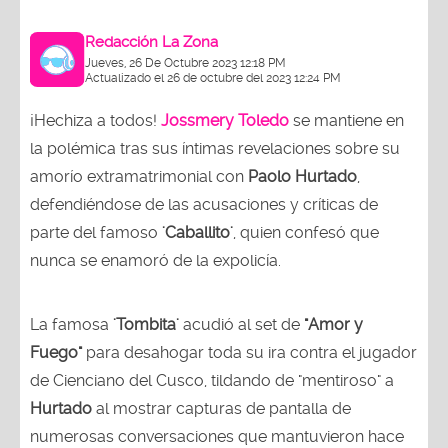
Redacción La Zona
Jueves, 26 De Octubre 2023 12:18 PM
Actualizado el 26 de octubre del 2023 12:24 PM
¡Hechiza a todos!
Jossmery Toledo
se mantiene en
la polémica tras sus íntimas revelaciones sobre su
amorío extramatrimonial con
Paolo Hurtado
,
defendiéndose de las acusaciones y críticas de
parte del famoso
'Caballito'
, quien confesó que
nunca se enamoró de la expolicía.
La famosa
'Tombita'
acudió al set de
"Amor y
Fuego"
para desahogar toda su ira contra el jugador
de Cienciano del Cusco, tildando de "mentiroso" a
Hurtado
al mostrar capturas de pantalla de
numerosas conversaciones que mantuvieron hace