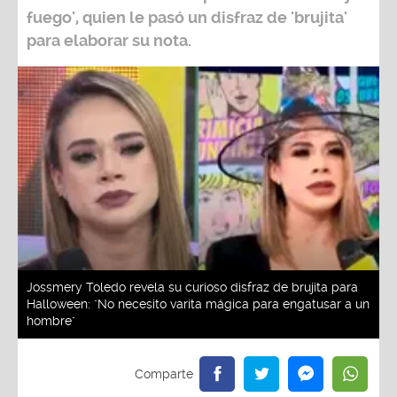
fuego', quien le pasó un disfraz de 'brujita'
para elaborar su nota.
Jossmery Toledo revela su curioso disfraz de brujita para
Halloween: "No necesito varita mágica para engatusar a un
hombre"