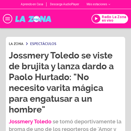
Aprendo en Casa
Descarga AudioPlayer
Más estaciones
Radio La Zona
en vivo
LA ZONA
ESPECTÁCULOS
Jossmery Toledo se viste
de brujita y lanza dardo a
Paolo Hurtado: "No
necesito varita mágica
para engatusar a un
hombre"
Jossmery Toledo
se tomó deportivamente la
broma de uno de los reporteros de 'Amor y