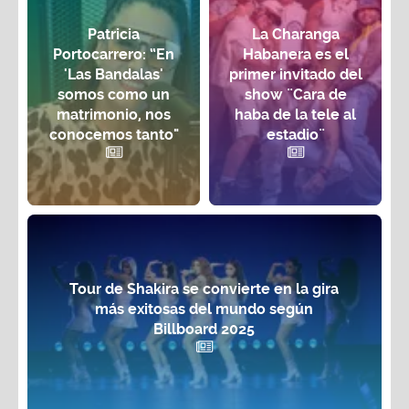
Patricia
La Charanga
Portocarrero: “En
Habanera es el
'Las Bandalas'
primer invitado del
somos como un
show ¨Cara de
matrimonio, nos
haba de la tele al
conocemos tanto"
estadio¨
Tour de Shakira se convierte en la gira
más exitosas del mundo según
Billboard 2025