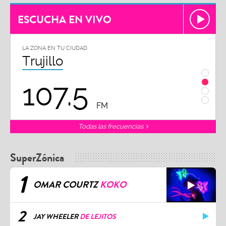
ESCUCHA EN VIVO
LA ZONA EN TU CIUDAD
LA ZON
Trujillo
Chi
107.5
1
FM
Todas las frecuencias
SuperZónica
1
OMAR COURTZ
KOKO
2
JAY WHEELER
DE LEJITOS