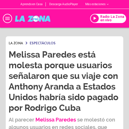
Aprendo en Casa
Descarga AudioPlayer
Más estaciones
Radio La Zona
en vivo
LA ZONA
ESPECTÁCULOS
Melissa Paredes está
molesta porque usuarios
señalaron que su viaje con
Anthony Aranda a Estados
Unidos habría sido pagado
por Rodrigo Cuba
Al parecer
Melissa Paredes
se molestó con
algunos usuarios en redes sociales, que