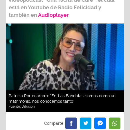
está en Youtube de
Radio Felicidad
y
también e
n
Audioplayer
.
Patricia Portocarrero: “En 'Las Bandalas' somos como un
matrimonio, nos conocemos tanto"
Fuente:
Difusión