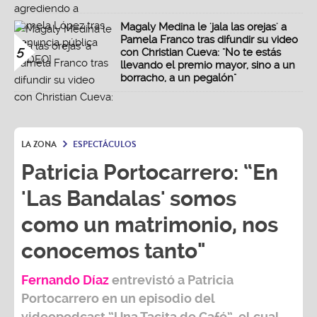
Magaly Medina le 'jala las orejas' a
Pamela Franco tras difundir su video
5
con Christian Cueva: "No te estás
llevando el premio mayor, sino a un
borracho, a un pegalón"
LA ZONA
ESPECTÁCULOS
Patricia Portocarrero: “En
'Las Bandalas' somos
como un matrimonio, nos
conocemos tanto"
Fernando Díaz
entrevistó a
Patricia
Portocarrero
en un episodio del
videopodcast
“Una Tacita de Café”,
el cual