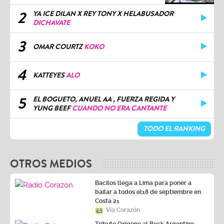
2
YA ICE DILAN X REY TONY X HELABUSADOR
DICHAVATE
3
OMAR COURTZ
KOKO
4
KATTEYES
ALO
5
EL BOGUETO, ANUEL AA , FUERZA REGIDA Y
YUNG BEEF
CUANDO NO ERA CANTANTE
TODO EL RANKING
OTROS MEDIOS
Bacilos llega a Lima para poner a
bailar a todos el18 de septiembre en
Costa 21
Vía Corazón