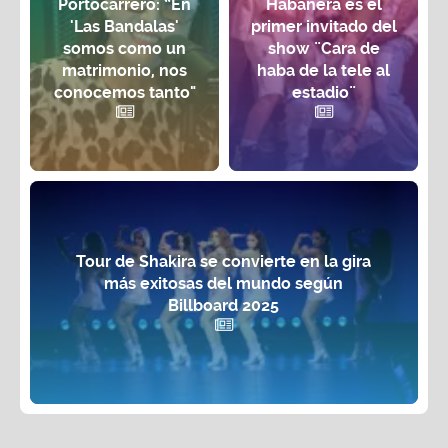
Portocarrero: “En
Habanera es el
'Las Bandalas'
primer invitado del
somos como un
show ¨Cara de
matrimonio, nos
haba de la tele al
conocemos tanto"
estadio¨
Tour de Shakira se convierte en la gira
más exitosas del mundo según
Billboard 2025