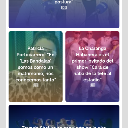
Patricia
La Charanga
Portocarrero: “En
Habanera es el
'Las Bandalas'
primer invitado del
somos como un
show ¨Cara de
matrimonio, nos
haba de la tele al
conocemos tanto"
estadio¨
Tour de Shakira se convierte en la gira