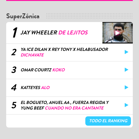
SuperZónica
1
JAY WHEELER
DE LEJITOS
2
YA ICE DILAN X REY TONY X HELABUSADOR
DICHAVATE
3
OMAR COURTZ
KOKO
4
KATTEYES
ALO
5
EL BOGUETO, ANUEL AA , FUERZA REGIDA Y
YUNG BEEF
CUANDO NO ERA CANTANTE
TODO EL RANKING
OTROS MEDIOS