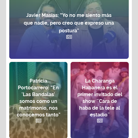
Javier Masías: “Yo no me siento más
que nadie, pero creo que expreso una
postura”
Patricia
La Charanga
Portocarrero: “En
Habanera es el
'Las Bandalas'
primer invitado del
somos como un
show ¨Cara de
matrimonio, nos
haba de la tele al
conocemos tanto"
estadio¨