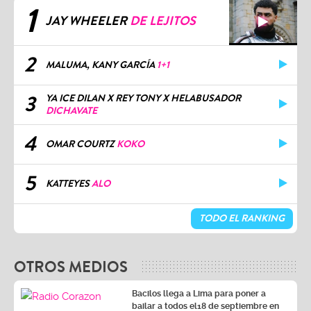
1
JAY WHEELER
DE LEJITOS
2
MALUMA, KANY GARCÍA
1+1
3
YA ICE DILAN X REY TONY X HELABUSADOR
DICHAVATE
4
OMAR COURTZ
KOKO
5
KATTEYES
ALO
TODO EL RANKING
OTROS MEDIOS
Bacilos llega a Lima para poner a
bailar a todos el18 de septiembre en