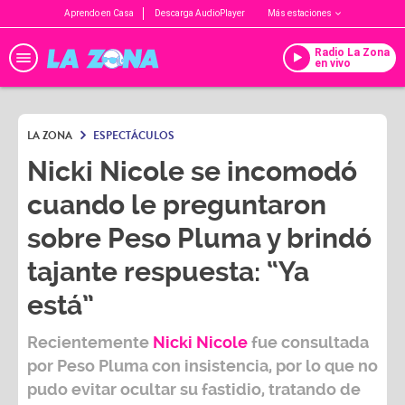
Aprendo en Casa
Descarga AudioPlayer
Más estaciones
Radio La Zona
en vivo
LA ZONA
ESPECTÁCULOS
Nicki Nicole se incomodó
cuando le preguntaron
sobre Peso Pluma y brindó
tajante respuesta: “Ya
está”
Recientemente
Nicki Nicole
fue consultada
por
Peso Pluma
con insistencia, por lo que no
pudo evitar ocultar su fastidio, tratando de