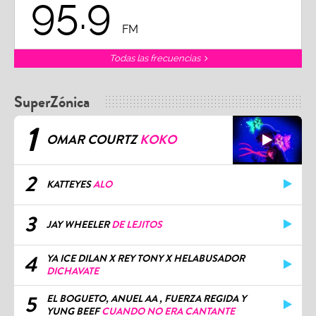
95.9
FM
Todas las frecuencias
SuperZónica
1
OMAR COURTZ
KOKO
2
KATTEYES
ALO
3
JAY WHEELER
DE LEJITOS
4
YA ICE DILAN X REY TONY X HELABUSADOR
DICHAVATE
5
EL BOGUETO, ANUEL AA , FUERZA REGIDA Y
YUNG BEEF
CUANDO NO ERA CANTANTE