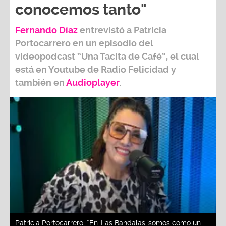
conocemos tanto"
Fernando Díaz
entrevistó a
Patricia
Portocarrero
en un episodio del
videopodcast
“Una Tacita de Café”,
el cual
está en Youtube de
Radio Felicidad
y
también e
n
Audioplayer
.
Patricia Portocarrero: “En 'Las Bandalas' somos como un