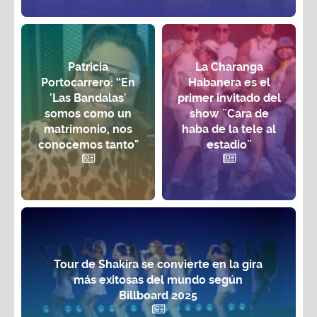
Patricia
La Charanga
Portocarrero: “En
Habanera es el
'Las Bandalas'
primer invitado del
somos como un
show ¨Cara de
matrimonio, nos
haba de la tele al
conocemos tanto"
estadio¨
Tour de Shakira se convierte en la gira
más exitosas del mundo según
Billboard 2025