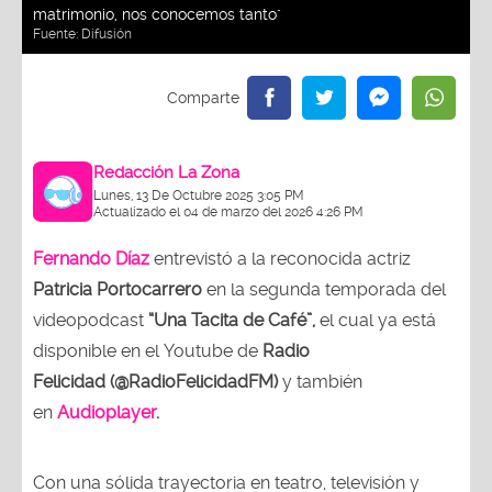
matrimonio, nos conocemos tanto"
Fuente:
Difusión
Redacción La Zona
Lunes, 13 De Octubre 2025 3:05 PM
Actualizado el 04 de marzo del 2026 4:26 PM
Fernando Díaz
entrevistó a la reconocida actriz
Patricia Portocarrero
en la segunda temporada del
videopodcast
“Una Tacita de Café”,
el cual ya está
disponible en el Youtube de
Radio
Felicidad (@RadioFelicidadFM)
y también
en
Audioplayer
.
Con una sólida trayectoria en teatro, televisión y