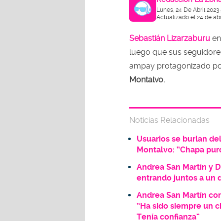
Lunes, 24 De Abril 2023
Actualizado el 24 de abr
Sebastián Lizarzaburu
en
luego que sus seguidores
ampay protagonizado po
Montalvo.
Noticias Relacionadas
Usuarios se burlan de
Montalvo: “Chapa pur
Andrea San Martín y D
entrando juntos a un
Andrea San Martín con
“Ha sido siempre un c
Tenía confianza”