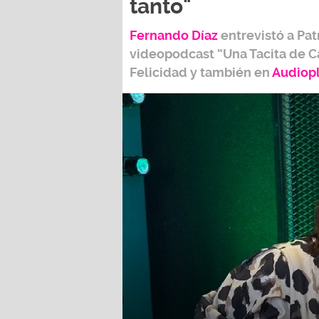
tanto"
Fernando Díaz
entrevistó a
Pat
videopodcast
“Una Tacita de C
Felicidad
y también e
n
Audiop