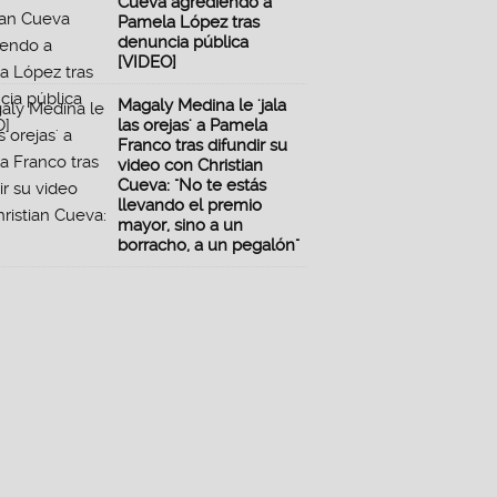
Cueva agrediendo a
Pamela López tras
denuncia pública
[VIDEO]
Magaly Medina le 'jala
las orejas' a Pamela
Franco tras difundir su
video con Christian
Cueva: "No te estás
llevando el premio
mayor, sino a un
borracho, a un pegalón"