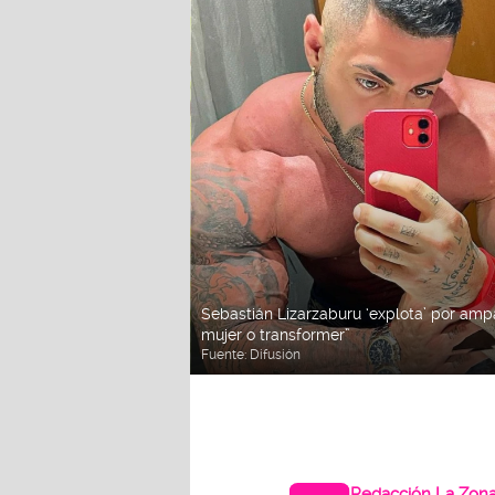
Sebastián Lizarzaburu ‘explota’ por amp
mujer o transformer”
Fuente:
Difusión
Redacción La Zon