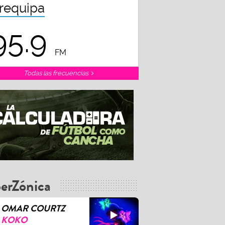
requipa
95.9
FM
Todas las frecuencias
erZónica
OMAR COURTZ
KOKO