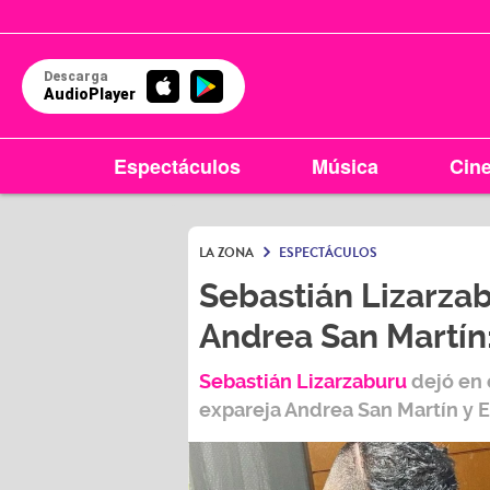
Descarga
AudioPlayer
Espectáculos
Música
Cin
LA ZONA
ESPECTÁCULOS
Sebastián Lizarzab
Andrea San Martín
Sebastián Lizarzaburu
dejó en 
expareja
Andrea San Martín
y
E