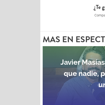
¿Te g
MAS EN ESPEC
Javier Masías
que nadie, 
u