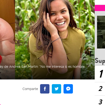
Sup
ay de Andrea San Martín: “No me interesa si es hombre,
1
2
3
a