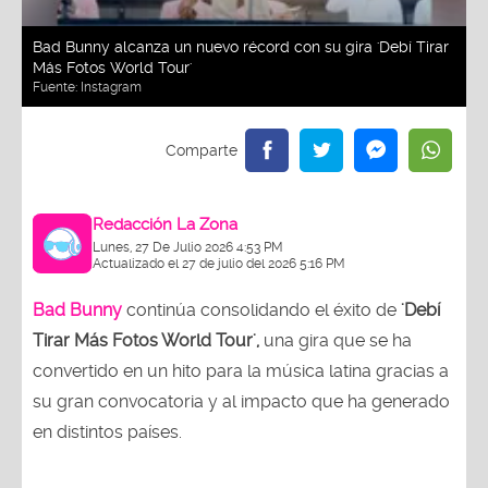
Bad Bunny alcanza un nuevo récord con su gira 'Debí Tirar
Más Fotos World Tour'
Fuente:
Instagram
Redacción La Zona
Lunes, 27 De Julio 2026 4:53 PM
Actualizado el 27 de julio del 2026 5:16 PM
Bad Bunny
continúa consolidando el éxito de
'Debí
Tirar Más Fotos World Tour',
una gira que se ha
convertido en un hito para la música latina gracias a
su gran convocatoria y al impacto que ha generado
en distintos países.