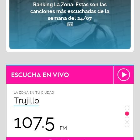
Ranking La Zona: Estas son las
canciones más escuchadas de la
semana del 24/07
ESCUCHA EN VIVO
LA ZONA EN TU CIUDAD
LA ZON
Trujillo
Chi
107.5
1
FM