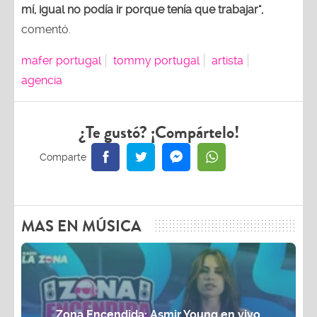
mí, igual no podía ir porque tenía que trabajar",
comentó.
mafer portugal
tommy portugal
artista
agencia
¿Te gustó? ¡Compártelo!
MAS EN MÚSICA
Zona Encendida: Asmir Young en vivo