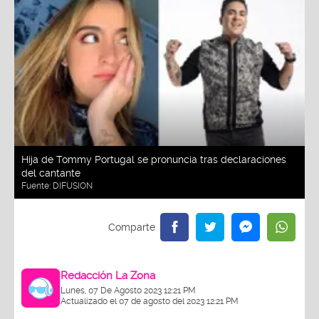
Hija de Tommy Portugal se pronuncia tras declaraciones
del cantante
Fuente:
DIFUSION
Redacción La Zona
Lunes, 07 De Agosto 2023 12:21 PM
Actualizado el 07 de agosto del 2023 12:21 PM