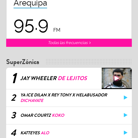
Arequipa
95.9
FM
Todas las frecuencias
SuperZónica
1
JAY WHEELER
DE LEJITOS
2
YA ICE DILAN X REY TONY X HELABUSADOR
DICHAVATE
3
OMAR COURTZ
KOKO
4
KATTEYES
ALO