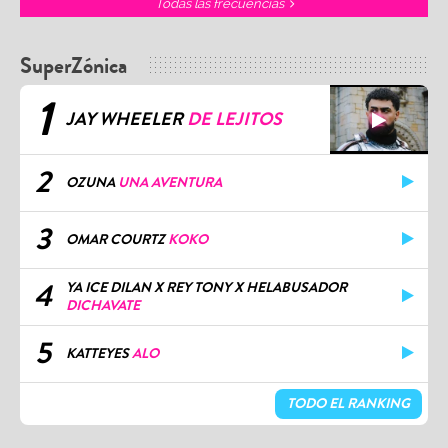
Todas las frecuencias
SuperZónica
1
JAY WHEELER
DE LEJITOS
2
OZUNA
UNA AVENTURA
3
OMAR COURTZ
KOKO
4
YA ICE DILAN X REY TONY X HELABUSADOR
DICHAVATE
5
KATTEYES
ALO
TODO EL RANKING