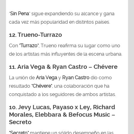
"
Sin Pena
" sigue expandiendo su alcance y gana
cada vez más popularidad en distintos países.
12.
Trueno-Turrazo
Con
"Turrazo"
, Trueno reafirma su lugar como uno
de los artistas más influyentes de la escena urbana.
11. Aria Vega & Ryan Castro – Chévere
La unión de
Aria Vega
y
Ryan Castro
dio como
resultado
"Chévere"
, una colaboración que ha
conquistado a los seguidores de ambos artistas.
10. Jevy Lucas, Payaso x Ley, Richard
Morales, Elebbara & Befocus Music –
Secreto
"Secreto"
mantiene un sólido desempeño en las