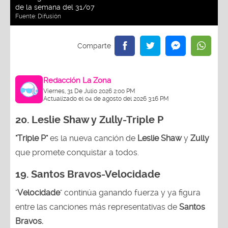
de la semana del 31/07
Fuente:
Difusión
Redacción La Zona
Viernes, 31 De Julio 2026 2:00 PM
Actualizado el 04 de agosto del 2026 3:16 PM
20. Leslie Shaw y Zully-
Triple P
"Triple P"
es la nueva canción de
Leslie Shaw
y
Zully
que promete conquistar a todos.
19. Santos Bravos-Velocidade
"
Velocidade
" continúa ganando fuerza y ya figura
entre las canciones más representativas de
Santos
Bravos.