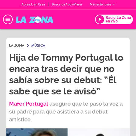
Aprendo en Casa
Descarga AudioPlayer
Más estaciones
Radio La Zona
en vivo
LA ZONA
MÚSICA
Hija de Tommy Portugal lo
encara tras decir que no
sabía sobre su debut: “Él
sabe que se le avisó”
Mafer Portugal
aseguró que le pasó la voz a
su padre para que asistiera a su debut
artístico.