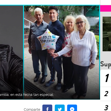
Sup
1
2
ilia, en esta fecha tan especial.
3