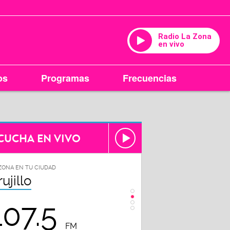
Radio La Zona
en vivo
os
Programas
Frecuencias
CUCHA EN VIVO
ZONA EN TU CIUDAD
LA ZONA EN TU CIUDAD
rujillo
Chiclayo
107.5
102.3
FM
FM