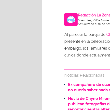
Redacción La Zon
Miércoles, 16 De Novie
Actualizado el 16 de no
Al parecer la pareja de
C
presente en la celebraci
embargo, los familiares de
clínica donde actualment
Noticias Relacionadas
Ex compañero de cuar
no quería saber nada
Novia de Chyno Miran
publican fotografías 
reportar cuentas alte