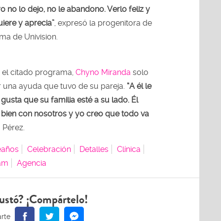
no lo dejo, no le abandono. Verlo feliz y
iere y aprecia”
, expresó la progenitora de
ma de Univision.
 el citado programa,
Chyno Miranda
solo
r una ayuda que tuvo de su pareja.
“A él le
e gusta que su familia esté a su lado. Él
 bien con nosotros y yo creo que todo va
a Pérez.
años
Celebración
Detalles
Clínica
ram
Agencia
ustó? ¡Compártelo!