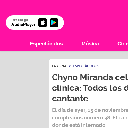
Descarga
AudioPlayer
Espectáculos
Música
Cin
LA ZONA
ESPECTÁCULOS
Chyno Miranda cel
clínica: Todos los
cantante
El día de ayer, 15 de noviembr
cumpleaños número 38. El canta
donde está internado.