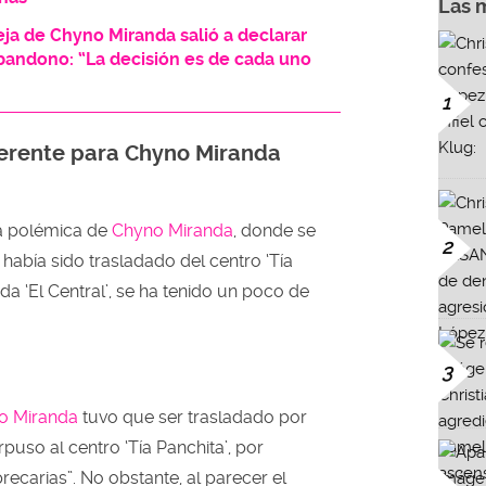
Las 
eja de Chyno Miranda salió a declarar
bandono: “La decisión es de cada uno
1
erente para Chyno Miranda
a polémica de
Chyno Miranda
, donde se
2
había sido trasladado del centro ‘Tía
vada ‘El Central’, se ha tenido un poco de
3
o Miranda
tuvo que ser trasladado por
puso al centro ‘Tía Panchita’, por
ecarias”. No obstante, al parecer el