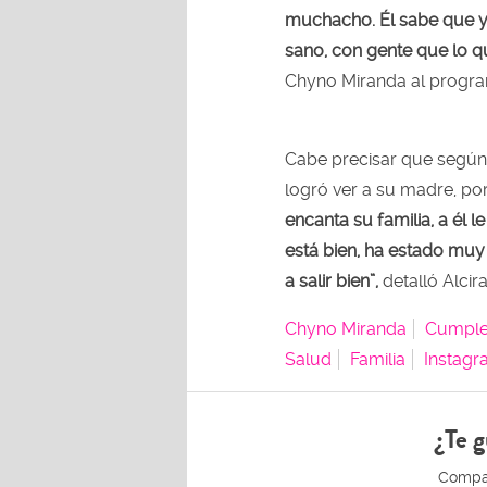
muchacho. Él sabe que yo 
sano, con gente que lo qu
Chyno Miranda al progra
Cabe precisar que según
logró ver a su madre, po
encanta su familia, a él l
está bien, ha estado muy
a salir bien”,
detalló Alcir
Chyno Miranda
Cumple
Salud
Familia
Instag
¿Te g