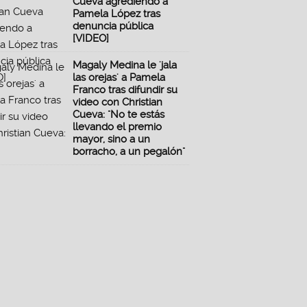
Cueva agrediendo a
Pamela López tras
denuncia pública
[VIDEO]
Magaly Medina le 'jala
las orejas' a Pamela
Franco tras difundir su
video con Christian
Cueva: "No te estás
llevando el premio
mayor, sino a un
borracho, a un pegalón"