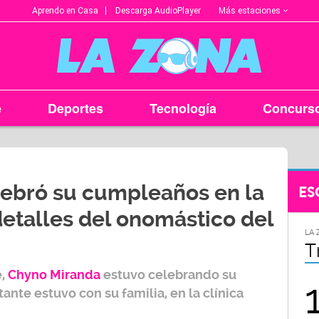
Más estaciones
Aprendo en Casa
Descarga AudioPlayer
e
Deportes
Tecnología
Concurs
ebró su cumpleaños en la
ES
 detalles del onomástico del
LA ZONA EN TU CIUDAD
LA 
Arequipa
T
e,
Chyno Miranda
estuvo celebrando su
95.9
nte estuvo con su familia, en la clínica
FM