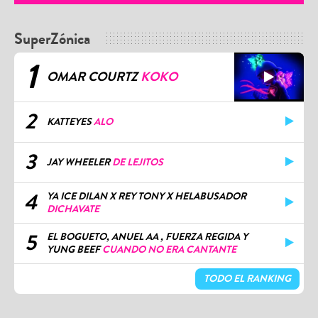
SuperZónica
1
OMAR COURTZ
KOKO
2
KATTEYES
ALO
3
JAY WHEELER
DE LEJITOS
4
YA ICE DILAN X REY TONY X HELABUSADOR
DICHAVATE
5
EL BOGUETO, ANUEL AA , FUERZA REGIDA Y
YUNG BEEF
CUANDO NO ERA CANTANTE
TODO EL RANKING