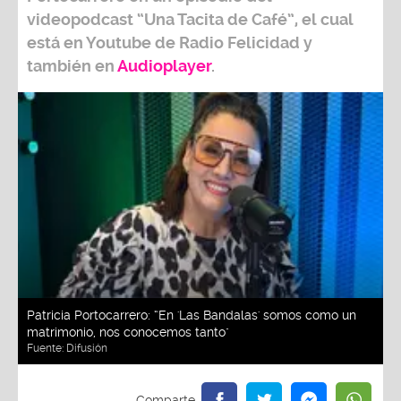
videopodcast
“Una Tacita de Café”,
el cual
está en Youtube de
Radio Felicidad
y
también e
n
Audioplayer
.
Patricia Portocarrero: “En 'Las Bandalas' somos como un
matrimonio, nos conocemos tanto"
Fuente:
Difusión