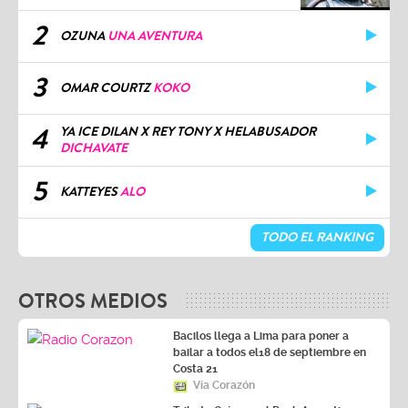
2
OZUNA
UNA AVENTURA
3
OMAR COURTZ
KOKO
4
YA ICE DILAN X REY TONY X HELABUSADOR
DICHAVATE
5
KATTEYES
ALO
TODO EL RANKING
OTROS MEDIOS
Bacilos llega a Lima para poner a
bailar a todos el18 de septiembre en
Costa 21
Vía Corazón