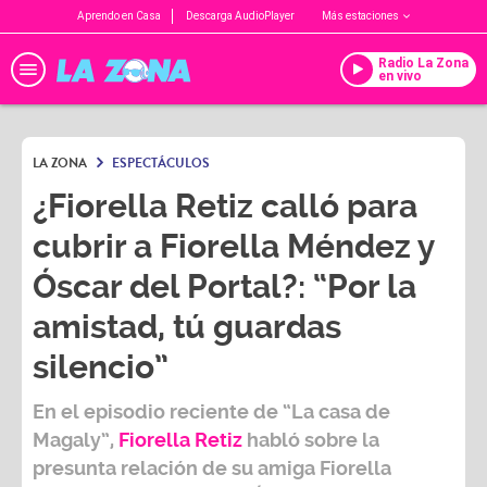
Aprendo en Casa
Descarga AudioPlayer
Más estaciones
Radio La Zona
en vivo
LA ZONA
ESPECTÁCULOS
¿Fiorella Retiz calló para
cubrir a Fiorella Méndez y
Óscar del Portal?: “Por la
amistad, tú guardas
silencio”
En el episodio reciente de
“La casa de
Magaly”
,
Fiorella Retiz
habló sobre la
presunta relación de su amiga
Fiorella