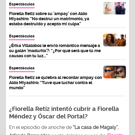
Espectáculos
Fiorella Retiz sobre su 'ampay' con Aldo
Miyashiro: “No destruí un matrimonio, ya
estaba destruido y acepto mi culpa”
Espectáculos
¿Érika Villalobos le envió romántico mensaje a
su galán 'madurito'?: “¿Por qué será que tú me
causas con tu luz...”
Espectáculos
Fiorella Retiz se quiebra al recordar ampay con
Aldo Miyashiro: “Tuve que luchar contra el
mundo”
¿Fiorella Retiz intentó cubrir a Fiorella
Méndez y Óscar del Portal?
En el episodio de anoche de
“La casa de Magaly”,