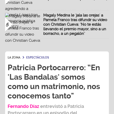
Magaly Medina le 'jala las orejas' a
Pamela Franco tras difundir su video
5
con Christian Cueva: "No te estás
llevando el premio mayor, sino a un
borracho, a un pegalón"
LA ZONA
ESPECTÁCULOS
Patricia Portocarrero: “En
'Las Bandalas' somos
como un matrimonio, nos
conocemos tanto"
Fernando Díaz
entrevistó a
Patricia
Portocarrero
en un episodio del