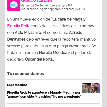
Redacción La Zona
Martes, 05 De Septiembre 2023 3:41 PM
Actualizado el 05 de septiembre del 2023 3:41 PM
En una nueva edición de
“La casa de Magaly”,
Fiorella Retiz
contó detalles inéditos de su ampay
con
Aldo Miyashiro.
El comediante
Alfredo
Benavides
dejó entrever que la reportera mantuvo
silencio para cubrir a la otra pareja involucrada. Se
trata de su amiga
Fiorella Méndez
y el periodista
deportivo
Óscar del Portal.
Te recomendamos
Espectáculos
Fiorella Retiz le agradece a Magaly Medina por
‘ampay’ con Aldo Miyashiro: “No me arrepiento"