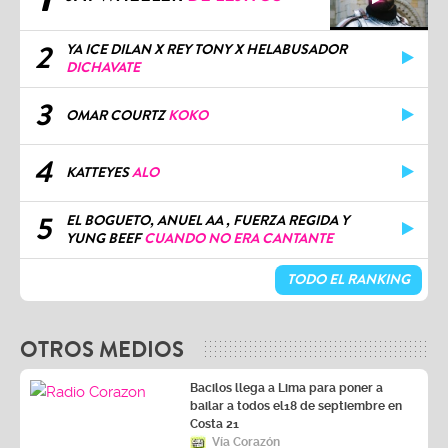
2
YA ICE DILAN X REY TONY X HELABUSADOR
DICHAVATE
3
OMAR COURTZ
KOKO
4
KATTEYES
ALO
5
EL BOGUETO, ANUEL AA , FUERZA REGIDA Y
YUNG BEEF
CUANDO NO ERA CANTANTE
TODO EL RANKING
OTROS MEDIOS
Bacilos llega a Lima para poner a
bailar a todos el18 de septiembre en
Costa 21
Vía Corazón