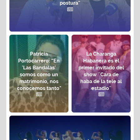
postura”
Patricia
La Charanga
Portocarrero: “En
Habanera es el
'Las Bandalas'
primer invitado del
somos como un
show ¨Cara de
matrimonio, nos
haba de la tele al
conocemos tanto"
estadio¨