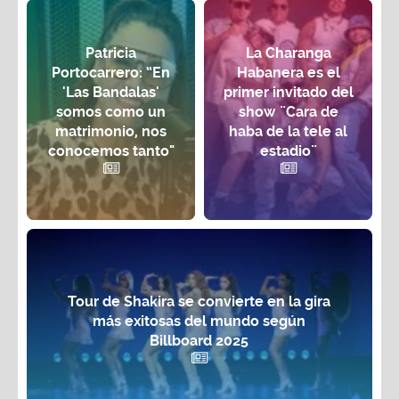
Patricia
La Charanga
Portocarrero: “En
Habanera es el
'Las Bandalas'
primer invitado del
somos como un
show ¨Cara de
matrimonio, nos
haba de la tele al
conocemos tanto"
estadio¨
Tour de Shakira se convierte en la gira
más exitosas del mundo según
Billboard 2025