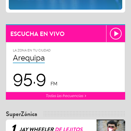
ESCUCHA EN VIVO
LA ZONA EN TU CIUDAD
Arequipa
95.9
FM
Todas las frecuencias
SuperZónica
1
JAY WHEELER
DE LEJITOS