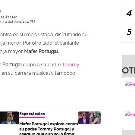
4
a
024 4:12 PM
brero del 2024 4:14 PM
5
entra en su mejor etapa, disfrutando su
ija menor. Por otro lado, el cantante
 hija mayor
Mafer Portugal.
r Portugal
culpó a su padre
Tommy
OT
 en su carrera musical y tampoco
Espectáculos
Mafer Portugal explota contra
su padre Tommy Portugal y
asegura que aún no la firma: