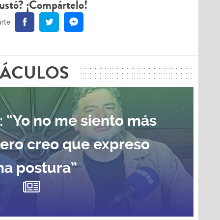
ustó? ¡Compártelo!
TÁCULOS
: “Yo no me siento más
pero creo que expreso
na postura”