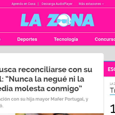
Más estaciones
Aprendo en Casa
Descarga AudioPlayer
e
Deportes
Tecnología
Concurs
sca reconciliarse con su
ES
l: “Nunca la negué ni la
LA ZONA EN TU CIUDAD
LA 
edia molesta conmigo”
Arequipa
T
ación con su hija mayor
Mafer Portugal,
y
95.9
ó.
FM