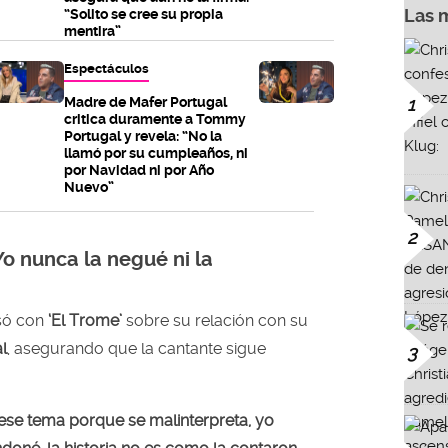
Las 
“Solito se cree su propia
mentira”
Espectáculos
Madre de Mafer Portugal
1
critica duramente a Tommy
Portugal y revela: “No la
llamó por su cumpleaños, ni
por Navidad ni por Año
Nuevo”
2
o nunca la negué ni la
só con
‘El Trome’
sobre su relación con su
l
, asegurando que la cantante sigue
3
ese tema porque se malinterpreta, yo