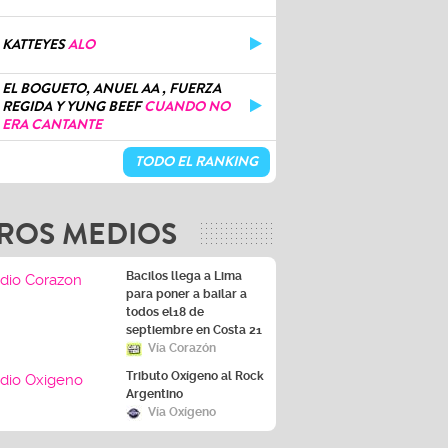
KATTEYES
ALO
EL BOGUETO, ANUEL AA , FUERZA
REGIDA Y YUNG BEEF
CUANDO NO
ERA CANTANTE
TODO EL RANKING
ROS MEDIOS
Bacilos llega a Lima
para poner a bailar a
todos el18 de
septiembre en Costa 21
Vía Corazón
Tributo Oxígeno al Rock
Argentino
Vía Oxígeno