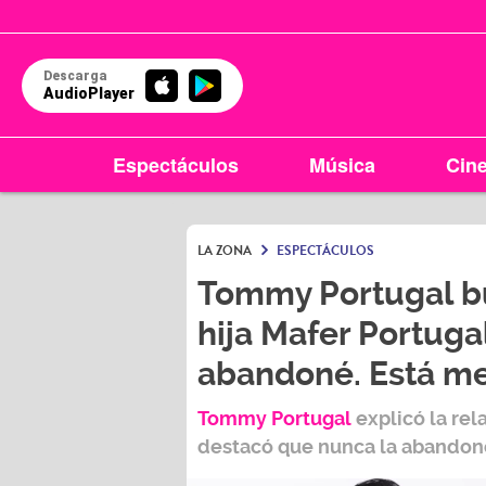
Descarga
AudioPlayer
Espectáculos
Música
Cin
LA ZONA
ESPECTÁCULOS
Tommy Portugal bu
hija Mafer Portuga
abandoné. Está m
Tommy Portugal
explicó la rel
destacó que nunca la abandon