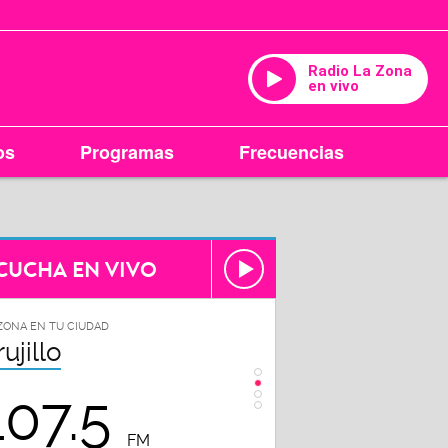
Radio La Zona
en vivo
os
Programas
Frecuencias
CUCHA EN VIVO
ZONA EN TU CIUDAD
LA ZONA EN TU CIUDAD
rujillo
Chiclayo
107.5
102.3
FM
FM