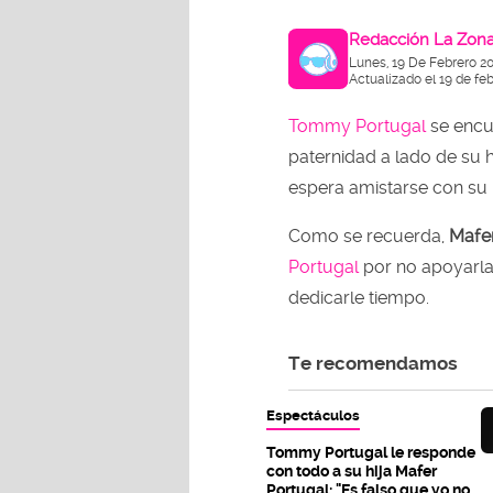
Redacción La Zon
Lunes, 19 De Febrero 2
Actualizado el 19 de fe
Tommy Portugal
se encu
paternidad a lado de su h
espera amistarse con su
Como se recuerda,
Mafe
Portugal
por no apoyarla
dedicarle tiempo.
Te recomendamos
Espectáculos
Tommy Portugal le responde
con todo a su hija Mafer
Portugal: "Es falso que yo no