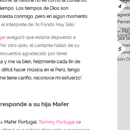
doné, la historia no es como la contaron,
4
tiempo. Los tiempos de Dios son
 molesta conmigo, pero en algún momento
 el intérprete de ‘Al Fondo Hay Sitio’.
gal
aseguró que estaría dispuesto a
 Por otro lado, el cantante habló de su
5
 encuentra agradecido por tener
a y me va bien, felizmente cada fin de
difícil hacer música en el Perú, tengo
e tiene cariño, reconoce mi esfuerzo”
,
responde a su hija Mafer
ja
Mafer Portugal
,
Tommy Portugal
se