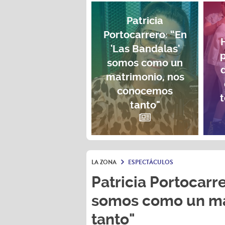
Patricia
Portocarrero: “En
'Las Bandalas'
p
somos como un
matrimonio, nos
conocemos
t
tanto"
LA ZONA
ESPECTÁCULOS
Patricia Portocarre
somos como un ma
tanto"