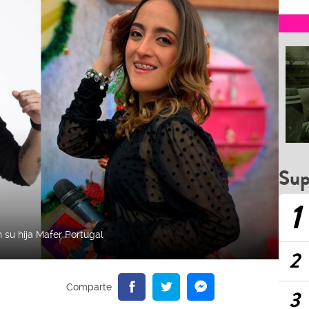
Sup
1
su hija Mafer Portugal
2
3