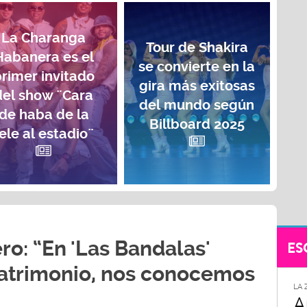
La Charanga
Tour de Shakira
Habanera es el
se convierte en la
rimer invitado
gira más exitosas
del show ¨Cara
del mundo según
de haba de la
Billboard 2025
ele al estadio¨
ro: “En 'Las Bandalas'
ES
trimonio, nos conocemos
LA 
A