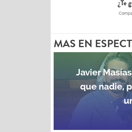
¿Te g
MAS EN ESPEC
Javier Masías
que nadie, 
u