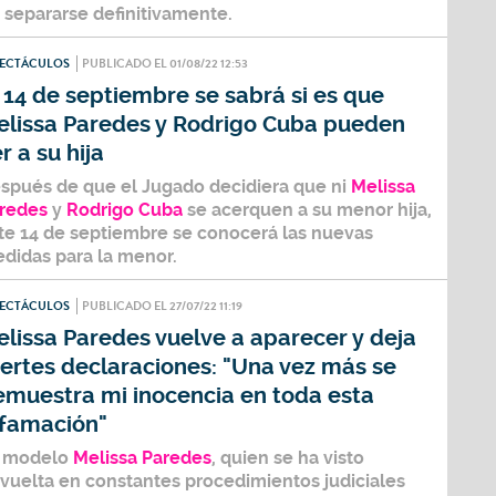
 separarse definitivamente.
PECTÁCULOS
PUBLICADO EL 01/08/22 12:53
 14 de septiembre se sabrá si es que
elissa Paredes y Rodrigo Cuba pueden
r a su hija
spués de que el Jugado decidiera que ni
Melissa
redes
y
Rodrigo Cuba
se acerquen a su menor hija,
te 14 de septiembre se conocerá las nuevas
didas para la menor.
PECTÁCULOS
PUBLICADO EL 27/07/22 11:19
lissa Paredes vuelve a aparecer y deja
ertes declaraciones: "Una vez más se
emuestra mi inocencia en toda esta
ifamación"
 modelo
Melissa Paredes
, quien se ha visto
vuelta en constantes procedimientos judiciales