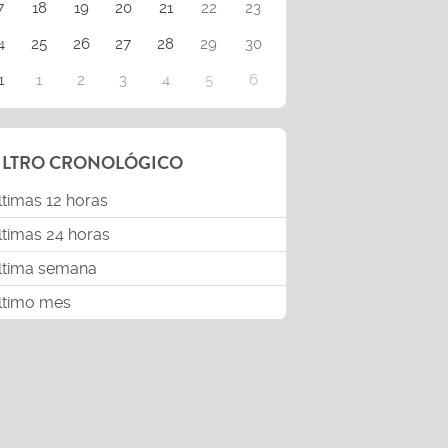
7
18
19
20
21
22
23
4
25
26
27
28
29
30
1
1
2
3
4
5
6
ILTRO CRONOLÓGICO
ltimas 12 horas
ltimas 24 horas
ltima semana
ltimo mes