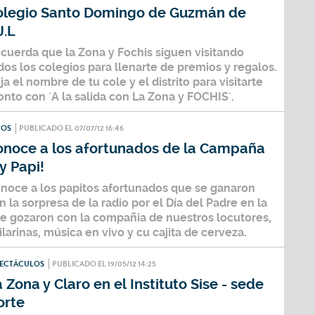
olegio Santo Domingo de Guzmán de
J.L
cuerda que la Zona y Fochis siguen visitando
dos los colegios para llenarte de premios y regalos.
ja el nombre de tu cole y el distrito para visitarte
onto con ´A la salida con La Zona y FOCHIS´.
TOS
PUBLICADO EL 07/07/12 16:46
onoce a los afortunados de la Campaña
y Papi!
noce a los papitos afortunados que se ganaron
n la sorpresa de la radio por el Día del Padre en la
e gozaron con la compañia de nuestros locutores,
ilarinas, música en vivo y cu cajita de cerveza.
PECTÁCULOS
PUBLICADO EL 19/05/12 14:25
 Zona y Claro en el Instituto Sise - sede
orte