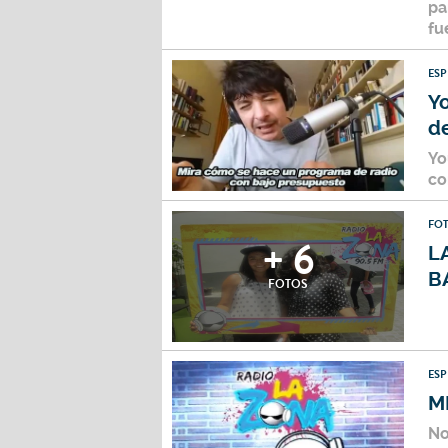
pa
fu
ES
Y
d
Yo
co
FO
+ 6
L
B
FOTOS
ES
M
No