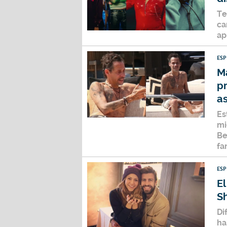
Te
ca
ap
ES
M
p
a
Es
mi
B
fa
ES
El
Sh
Di
ha