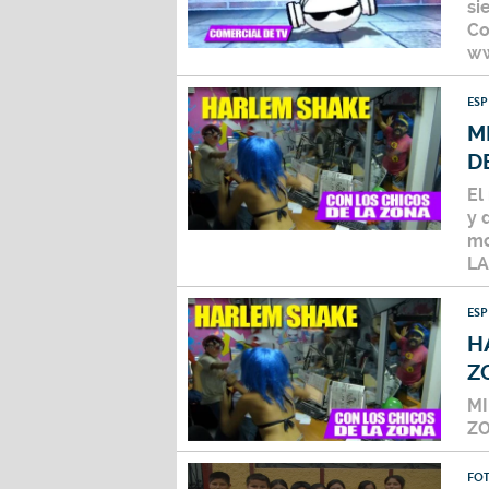
si
Co
ww
ES
M
D
El
y 
mo
LA
ES
H
Z
MI
Z
FO