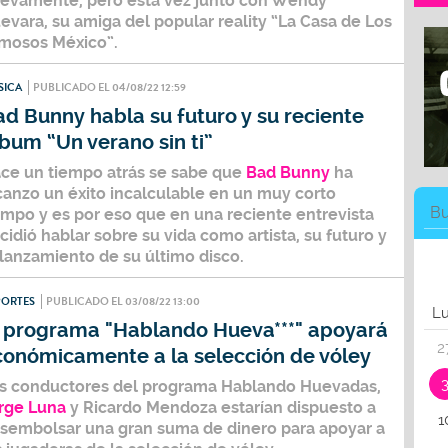
evamente, pero esta vez junto con
Wendy
evara
, su amiga del popular reality
“La Casa de Los
mosos México”.
SICA
PUBLICADO EL 04/08/22 12:59
d Bunny habla su futuro y su reciente
bum “Un verano sin ti”
ce un tiempo atrás se sabe que
Bad Bunny
ha
canzo un éxito incalculable en un muy corto
empo y es por eso que en una reciente entrevista
cidió hablar sobre su vida como artista, su futuro y
 lanzamiento de su último disco.
PORTES
PUBLICADO EL 03/08/22 13:00
L
l programa "Hablando Hueva***" apoyará
2
conómicamente a la selección de vóley
s conductores del programa Hablando Huevadas,
rge Luna
y
Ricardo Mendoza
estarían dispuesto a
1
sembolsar una gran suma de dinero para apoyar a