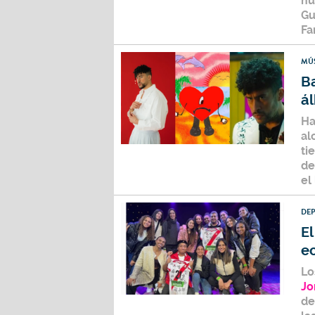
nu
Gu
Fa
MÚ
Ba
ál
Ha
al
ti
de
el
DE
E
e
Lo
Jo
de