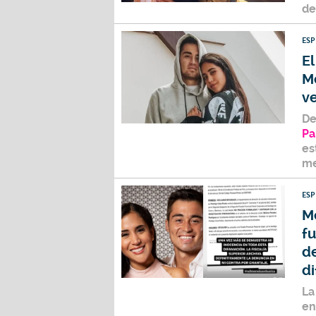
de
ES
El
M
ve
De
Pa
es
me
ES
Me
fu
d
d
La
en