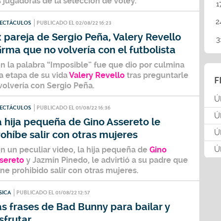
s jugadoras de la selección de vóley.
1
2
PECTÁCULOS
PUBLICADO EL 02/08/22 16:23
 pareja de Sergio Peña, Valery Revello
3
irma que no volvería con el futbolista
n la palabra “Imposible” fue que dio por culmina
a etapa de su vida
Valery Revello
tras preguntarle
F
 volvería con
Sergio Peña.
Ú
PECTÁCULOS
PUBLICADO EL 01/08/22 16:36
Ú
 hija pequeña de Gino Assereto le
Ú
ohíbe salir con otras mujeres
Ú
n un peculiar video, la hija pequeña de
Gino
sereto
y
Jazmín Pinedo,
le advirtió a su padre que
ene prohibido salir con otras mujeres.
SICA
PUBLICADO EL 01/08/22 12:57
s frases de Bad Bunny para bailar y
sfrutar