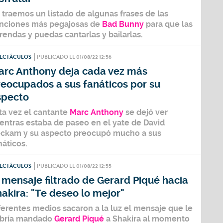
 traemos un listado de algunas frases de las
nciones más pegajosas de
Bad Bunny
para que las
rendas y puedas cantarlas y bailarlas.
PECTÁCULOS
PUBLICADO EL 01/08/22 12:56
arc Anthony deja cada vez más
reocupados a sus fanáticos por su
specto
ta vez el cantante
Marc Anthony
se dejó ver
entras estaba de paseo en el yate de
David
eckam
y su aspecto preocupó mucho a sus
náticos.
PECTÁCULOS
PUBLICADO EL 01/08/22 12:55
 mensaje filtrado de Gerard Piqué hacia
akira: "Te deseo lo mejor"
ferentes medios sacaron a la luz el mensaje que le
bría mandado
Gerard Piqué
a
Shakira
al momento