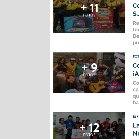
+ 11
C
S.
FOTOS
Re
to
De
pr
FO
+ 9
C
¡A
FOTOS
Co
co
qu
ba
ES
+ 12
La
N
FOTOS