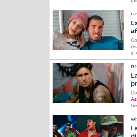
la
ES
Ex
af
Co
es
si
ES
La
pr
Co
As
ti
MÚ
La
di