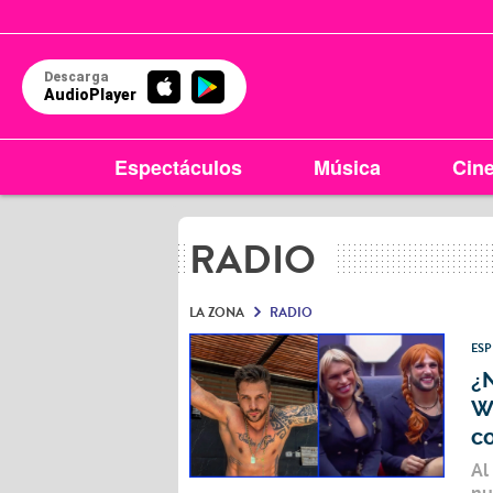
Descarga
AudioPlayer
Espectáculos
Música
Cin
RADIO
LA ZONA
RADIO
ES
¿N
W
c
Al