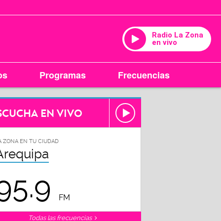
Radio La Zona
en vivo
os
Programas
Frecuencias
SCUCHA EN VIVO
A ZONA EN TU CIUDAD
Arequipa
95.9
FM
Todas las frecuencias