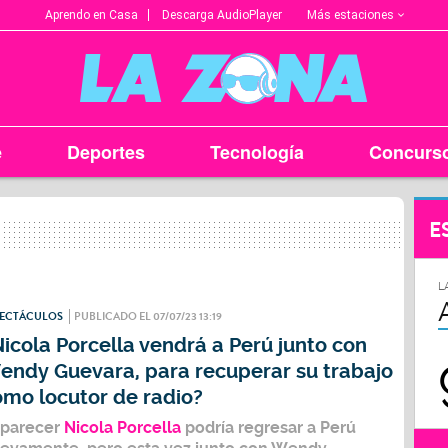
Más estaciones
Aprendo en Casa
Descarga AudioPlayer
e
Deportes
Tecnología
Concurs
E
L
PECTÁCULOS
PUBLICADO EL 07/07/23 13:19
icola Porcella vendrá a Perú junto con
endy Guevara, para recuperar su trabajo
omo locutor de radio?
 parecer
Nicola Porcella
podría regresar a Perú