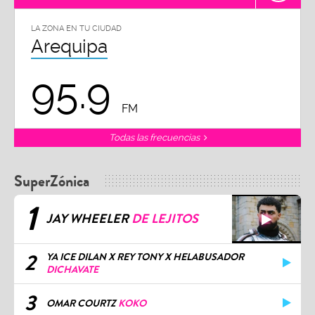
LA ZONA EN TU CIUDAD
Arequipa
95.9
FM
Todas las frecuencias
SuperZónica
1
JAY WHEELER
DE LEJITOS
2
YA ICE DILAN X REY TONY X HELABUSADOR
DICHAVATE
3
OMAR COURTZ
KOKO