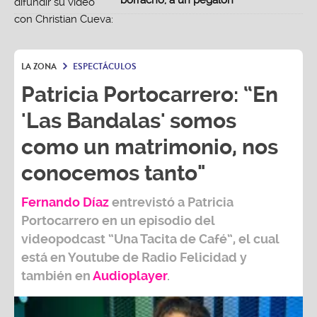
borracho, a un pegalón"
LA ZONA
ESPECTÁCULOS
Patricia Portocarrero: “En
'Las Bandalas' somos
como un matrimonio, nos
conocemos tanto"
Fernando Díaz
entrevistó a
Patricia
Portocarrero
en un episodio del
videopodcast
“Una Tacita de Café”,
el cual
está en Youtube de
Radio Felicidad
y
también e
n
Audioplayer
.