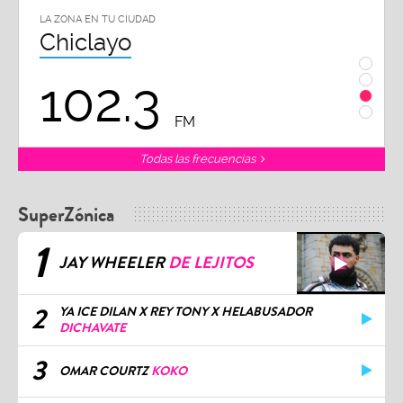
LA ZONA EN TU CIUDAD
LA ZON
Chiclayo
Piu
102.3
9
FM
Todas las frecuencias
SuperZónica
1
JAY WHEELER
DE LEJITOS
2
YA ICE DILAN X REY TONY X HELABUSADOR
DICHAVATE
3
OMAR COURTZ
KOKO