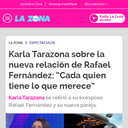
Aprendo en Casa
Descarga AudioPlayer
Más estaciones
Radio La Zona
en vivo
LA ZONA
ESPECTÁCULOS
Karla Tarazona sobre la
nueva relación de Rafael
Fernández: “Cada quien
tiene lo que merece”
Karla Tarazona
se refirió a su exesposo
Rafael Fernández
y su nueva pareja.