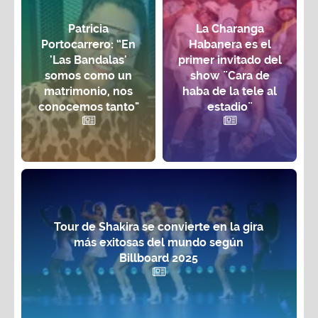
Patricia
La Charanga
Portocarrero: “En
Habanera es el
'Las Bandalas'
primer invitado del
somos como un
show ¨Cara de
matrimonio, nos
haba de la tele al
conocemos tanto"
estadio¨
Tour de Shakira se convierte en la gira
más exitosas del mundo según
Billboard 2025