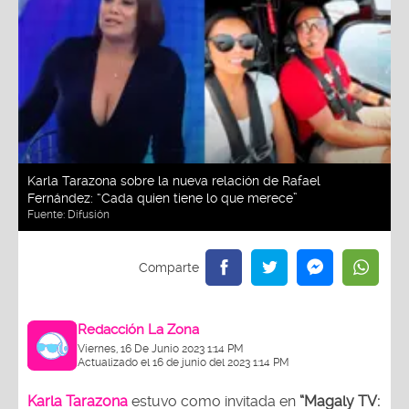
Karla Tarazona sobre la nueva relación de Rafael
Fernández: “Cada quien tiene lo que merece”
Fuente:
Difusión
Redacción La Zona
Viernes, 16 De Junio 2023 1:14 PM
Actualizado el 16 de junio del 2023 1:14 PM
Karla Tarazona
estuvo como invitada en
“Magaly TV: