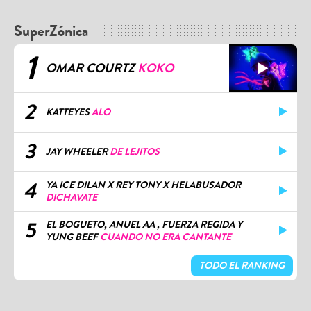
SuperZónica
1
OMAR COURTZ
KOKO
2
KATTEYES
ALO
3
JAY WHEELER
DE LEJITOS
4
YA ICE DILAN X REY TONY X HELABUSADOR
DICHAVATE
5
EL BOGUETO, ANUEL AA , FUERZA REGIDA Y
YUNG BEEF
CUANDO NO ERA CANTANTE
TODO EL RANKING