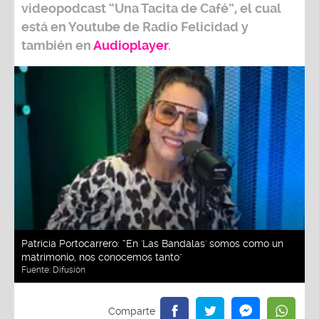
videopodcast
“Una Tacita de Café”,
el cual
está en Youtube de
Radio Felicidad
y
también e
n
Audioplayer
.
Patricia Portocarrero: “En 'Las Bandalas' somos como un
matrimonio, nos conocemos tanto"
Fuente:
Difusión