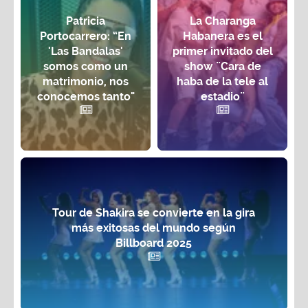
Patricia
La Charanga
Portocarrero: “En
Habanera es el
'Las Bandalas'
primer invitado del
somos como un
show ¨Cara de
matrimonio, nos
haba de la tele al
conocemos tanto"
estadio¨
Tour de Shakira se convierte en la gira
más exitosas del mundo según
Billboard 2025