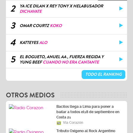
2
YA ICE DILAN X REY TONY X HELABUSADOR
DICHAVATE
3
OMAR COURTZ
KOKO
4
KATTEYES
ALO
5
EL BOGUETO, ANUEL AA , FUERZA REGIDA Y
YUNG BEEF
CUANDO NO ERA CANTANTE
TODO EL RANKING
OTROS MEDIOS
Bacilos llega a Lima para poner a
bailar a todos el18 de septiembre en
Costa 21
Vía Corazón
Tributo Oxígeno al Rock Argentino