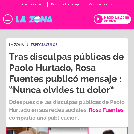
Aprendo en Casa
Descarga AudioPlayer
Más estaciones
Radio La Zona
en vivo
LA ZONA
ESPECTÁCULOS
Tras disculpas públicas de
Paolo Hurtado, Rosa
Fuentes publicó mensaje :
“Nunca olvides tu dolor”
Ddespués de las disculpas públicas de
Paolo
Hurtado
en sus redes sociales,
Rosa Fuentes
compartió una publicación.