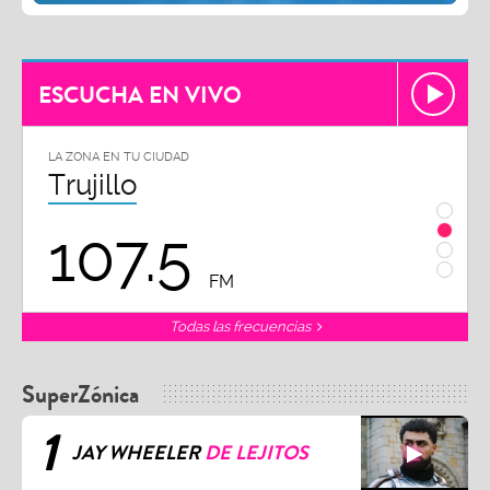
ESCUCHA EN VIVO
LA ZONA EN TU CIUDAD
LA ZON
Trujillo
Chi
107.5
1
FM
Todas las frecuencias
SuperZónica
1
JAY WHEELER
DE LEJITOS