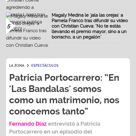
Magaly Medina le 'jala las orejas' a
Pamela Franco tras difundir su video
5
con Christian Cueva: "No te estás
llevando el premio mayor, sino a un
borracho, a un pegalón"
LA ZONA
ESPECTÁCULOS
Patricia Portocarrero: “En
'Las Bandalas' somos
como un matrimonio, nos
conocemos tanto"
Fernando Díaz
entrevistó a
Patricia
Portocarrero
en un episodio del