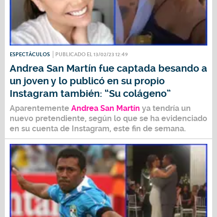
ESPECTÁCULOS
PUBLICADO EL 13/02/23 12:49
Andrea San Martín fue captada besando a
un joven y lo publicó en su propio
Instagram también: “Su colágeno”
Aparentemente
Andrea San Martín
ya tendría un
nuevo pretendiente, según lo que se ha evidenciado
en su cuenta de Instagram, este fin de semana.