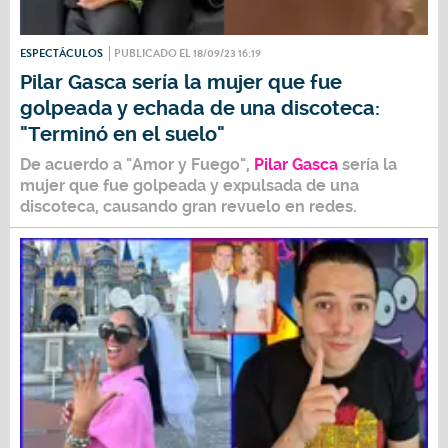
ESPECTÁCULOS
PUBLICADO EL 18/09/23 16:19
Pilar Gasca sería la mujer que fue
golpeada y echada de una discoteca:
"Terminó en el suelo"
De acuerdo a "Amor y Fuego",
Pilar
Gasca
sería la
mujer que fue golpeada y expulsada de una
discoteca
, causando gran revuelo en
redes
.