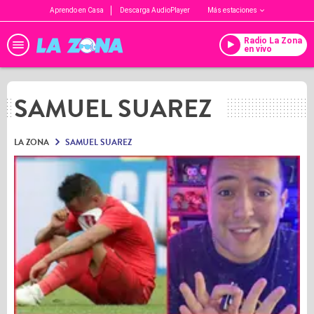
Aprendo en Casa
Descarga AudioPlayer
Más estaciones
Radio La Zona
en vivo
SAMUEL SUAREZ
LA ZONA
SAMUEL SUAREZ