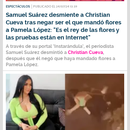
ESPECTÁCULOS
PUBLICADO EL 24/07/24 13:39
Samuel Suárez desmiente a Christian
Cueva tras negar ser el que mandó flores
a Pamela López: "Es el rey de las flores y
las pruebas están en Internet"
A través de su portal ‘Instarándula’, el periodista
Samuel Suárez
desmintió a
Christian Cueva
,
después que él negó que haya mandado flores a
Pamela López.