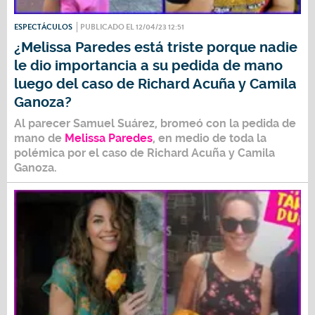
ESPECTÁCULOS
PUBLICADO EL 12/04/23 12:51
¿Melissa Paredes está triste porque nadie
le dio importancia a su pedida de mano
luego del caso de Richard Acuña y Camila
Ganoza?
Al parecer
Samuel Suárez
, bromeó con la pedida de
mano de
Melissa Paredes
, en medio de toda la
polémica por el caso de Richard Acuña y Camila
Ganoza.