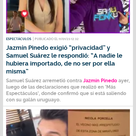
ESPECTÁCULOS
PUBLICADO EL 11/01/23 12:32
Jazmín Pinedo exigió “privacidad” y
Samuel Suárez le respondió: “A nadie le
hubiera importado, de no ser por ella
misma”
Samuel Suárez
arremetió contra
Jazmín Pinedo
ayer,
luego de las declaraciones que realizó en ‘Más
Espectáculos’, donde confirmó que sí está saliendo
con su galán uruguayo.