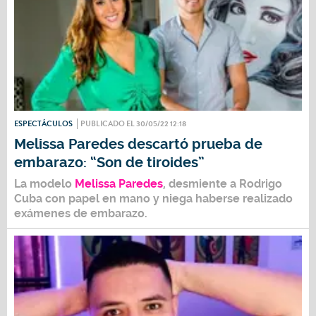
ESPECTÁCULOS
PUBLICADO EL 30/05/22 12:18
Melissa Paredes descartó prueba de
embarazo: “Son de tiroides”
La modelo
Melissa Paredes
, desmiente a Rodrigo
Cuba con papel en mano y niega haberse realizado
exámenes de embarazo.