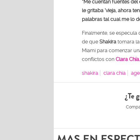
“Me cuentan fuentes del 
le gritaba ‘vieja, ahora t
palabras tal cual me lo d
Finalmente, se especula 
de que
Shakira
tomara la
Miami para comenzar una
conflictos con
Clara Chía.
shakira
clara chia
age
¿Te g
MAS EN ESPEC