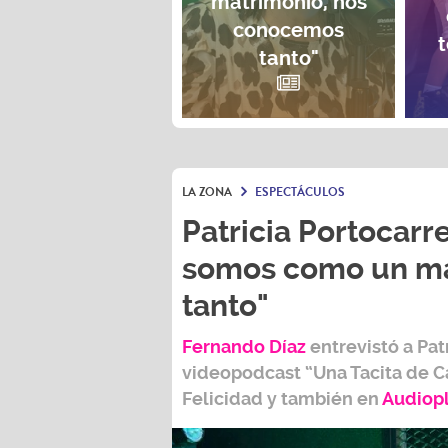
matrimonio, nos
conocemos
t
tanto"
LA ZONA
ESPECTÁCULOS
Patricia Portocarre
somos como un ma
tanto"
Fernando Díaz
entrevistó a
Pat
videopodcast
“Una Tacita de C
Felicidad
y también e
n
Audiop