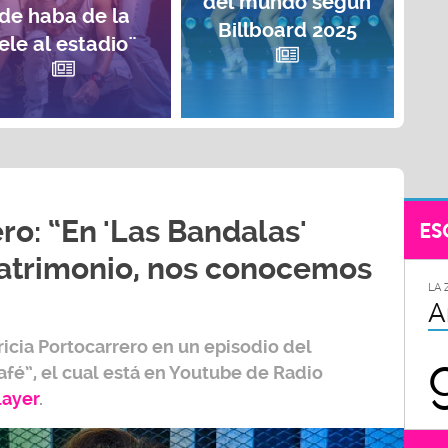
del mundo según
de haba de la
Billboard 2025
ele al estadio¨
ro: “En 'Las Bandalas'
ES
trimonio, nos conocemos
LA 
A
ricia Portocarrero
en un episodio del
afé”,
el cual está en Youtube de
Radio
layer
.