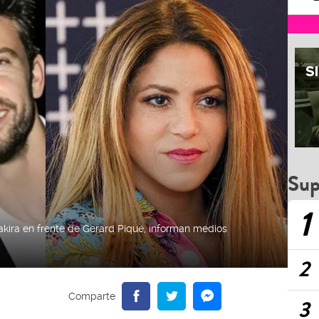
Sup
1
akira en frente de Gerard Piqué, informan medios
2
3