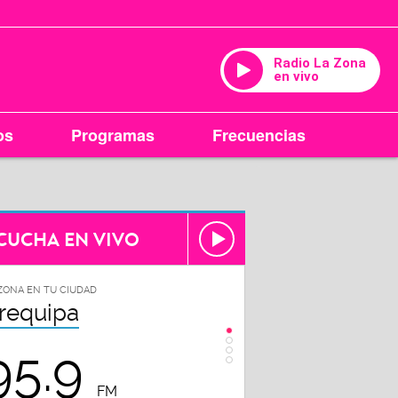
Radio La Zona
en vivo
os
Programas
Frecuencias
CUCHA EN VIVO
ZONA EN TU CIUDAD
LA ZONA EN TU CIUDAD
requipa
Trujillo
95.9
107.5
FM
FM