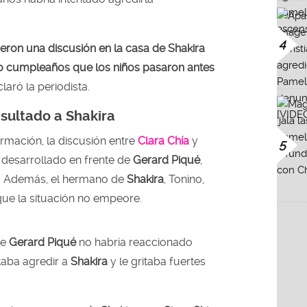
4
ieron una discusión en la casa de Shakira
mo cumpleaños que los niños pasaron antes
laró la periodista.
nsultado a Shakira
rmación, la discusión entre
Clara Chía
y
5
 desarrollado en frente de
Gerard Piqué
,
s. Además, el hermano de
Shakira
, Tonino,
que la situación no empeore.
ue
Gerard Piqué
no habría reaccionado
taba agredir a
Shakira
y le gritaba fuertes