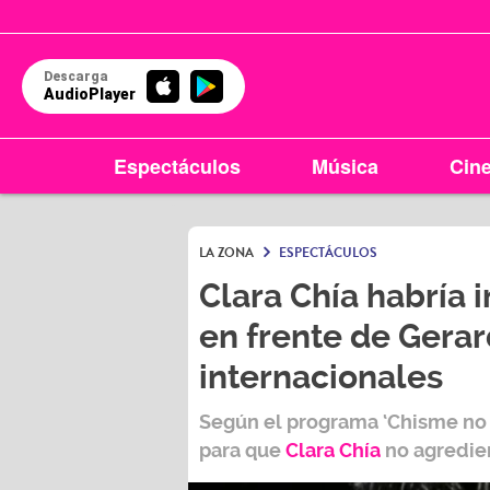
Descarga
AudioPlayer
Espectáculos
Música
Cin
LA ZONA
ESPECTÁCULOS
Clara Chía habría 
en frente de Gera
internacionales
Según el programa
‘Chisme no 
para que
Clara Chía
no agredie