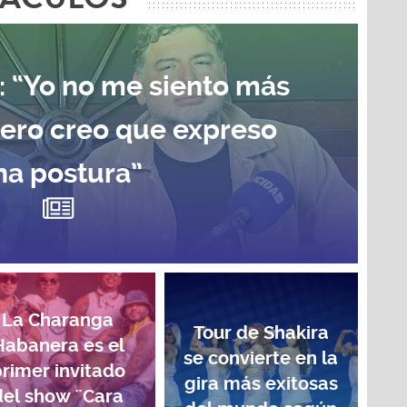
: “Yo no me siento más
pero creo que expreso
na postura”
La Charanga
Tour de Shakira
Habanera es el
se convierte en la
rimer invitado
gira más exitosas
del show ¨Cara