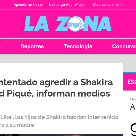
Más estaciones
Aprendo en Casa
Descarga AudioPlayer
e
Deportes
Tecnología
Concurs
intentado agredir a Shakira
ES
rd Piqué, informan medios
LA 
A
Like’
, los hijos de
Shakira
habrían intervenido
ra a su madre.