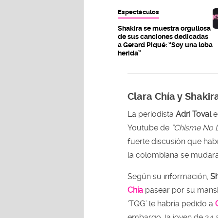
Espectáculos
Shakira se muestra orgullosa
de sus canciones dedicadas
a Gerard Piqué: “Soy una loba
herida”
Clara Chía y Shaki
La periodista
Adri Toval
e
Youtube de
“Chisme No L
fuerte discusión que hab
la colombiana se mudara
Según su información,
Sh
Chía
pasear por su mansió
‘TQG’ le habría pedido a
embargo, la joven de 24 