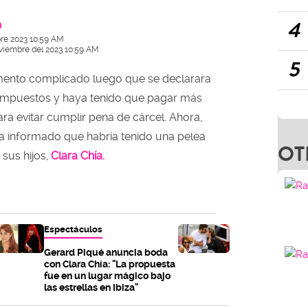
4
a
re 2023 10:59 AM
oviembre del 2023 10:59 AM
5
ento complicado luego que se declarara
 impuestos y haya tenido que pagar más
ra evitar cumplir pena de cárcel. Ahora,
 ha informado que habría tenido una pelea
OT
 sus hijos,
Clara Chía.
Espectáculos
Gerard Piqué anuncia boda
con Clara Chía: "La propuesta
fue en un lugar mágico bajo
las estrellas en Ibiza"