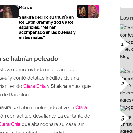
Música
Las 
Shakira dedicó su triunfo en
los Latin Grammy 2023 a los
españoles: “Me han
acompañado en las buenas y
en las malas”
1
ra se habrían peleado
stuvo como invitada en el canal de
ike”
y contó detalles inéditos de una
2
rían tenido
Clara Chía
y
Shakira
, antes que
 de Barcelona.
akira
se habría molestado al ver a
Clara
n con actitud desafiante. La cantante de
3
Clara Chía
que abandonara su casa; sin
años habría intentado agredirla