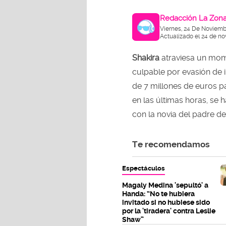
Redacción La Zon
Viernes, 24 De Noviemb
Actualizado el 24 de n
Shakira
atraviesa un mom
culpable por evasión de
de 7 millones de euros pa
en las últimas horas, se
con la novia del padre de
Te recomendamos
Espectáculos
Magaly Medina 'sepultó' a
Handa: “No te hubiera
invitado si no hubiese sido
por la 'tiradera' contra Leslie
Shaw”